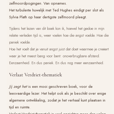
zelfmoordpogingen. Van opnames.
Het turbulente huwelijk met Ted Hughes eindigt per slot als
Sylvia Plath op haar dertigste zelfmoord pleegt.
Tijdens het lezen van dit boek kon ik, hoewel het gedoe in mijn
relatie verleden tijd is, weer voelen hoe die angst voelde. Hoe die
paniek voelde.
Hoe het voelt dat je vanuit angst juist dat doet waarmee je creëert
waar je het meest bang voor bent: onoverbrugbare afstand.
Eenzaamheid. En dus paniek. En dus nog meer eenzaamheid.
Verlaat Verdriet-thematiek
Jij zegt het
is een mooi geschreven boek, voor de
leesvaardige lezer. Het helpt ook als je beschikt over enige
algemene ontwikkeling, zodat je het verhaal kunt plaatsen in
tijd en ruimte.
Verlaat Verdriet
-thematiek in veel opzichten meer dan volop