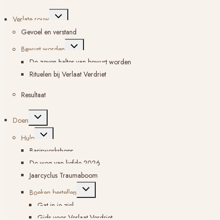
Toggle
Verlate rouw
submenu
Gevoel en verstand
Toggle
Bewust worden
submenu
De zeven haltes van bewust worden
Rituelen bij Verlaat Verdriet
Resultaat
Toggle
Doen
submenu
Toggle
Hulp
submenu
Basisworkshops
De weg van liefde 2026
Jaarcyclus Traumaboom
Toggle
Boeken bestellen
submenu
Gat in je ziel
Gids voor Verlaat Verdriet