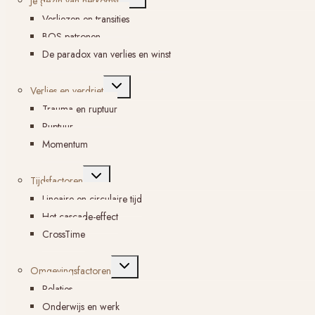
Je gezin van herkomst
submenu
Verliezen en transities
BOS-patronen
De paradox van verlies en winst
Toggle
Verlies en verdriet
submenu
Trauma en ruptuur
Ruptuur
Momentum
Toggle
Tijdsfactoren
submenu
Lineaire en circulaire tijd
Het cascade-effect
CrossTime
Toggle
Omgevingsfactoren
submenu
Relaties
Onderwijs en werk