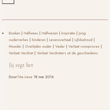
Boeken
|
Halfwees
|
Halfwezen
|
Inspiratie
|
Jong
ouderverlies
|
Kinderen
|
Levensverhaal
|
Lijfsbehoud
|
Moeder
|
Overlijden ouder
|
Vader
|
Verlaat rouwproces
|
Verlaat Verdriet
|
Verlaat Verdrieters uit de geschiedenis
Jij zegt het
Door
Titia Liese
18 mei 2016