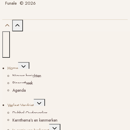
Funale © 2026
Toggle
Home
submenu
Nieuws berichten
Pinacotheek
Agenda
Toggle
Verlaat Verdriet
submenu
Dubbel Ouderverlies
Kernthema’s en kenmerken
Toggle