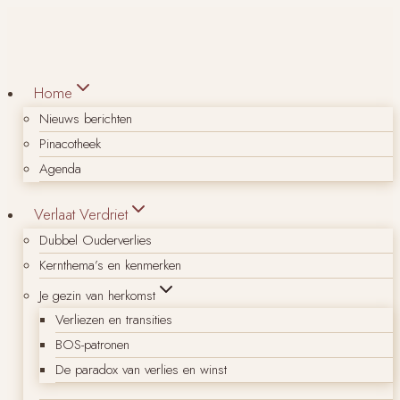
Doorgaan
naar
inhoud
Home
Nieuws berichten
Pinacotheek
Agenda
Verlaat Verdriet
Dubbel Ouderverlies
Kernthema’s en kenmerken
Je gezin van herkomst
Verliezen en transities
BOS-patronen
De paradox van verlies en winst