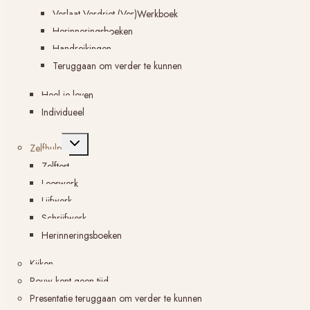
Verlaat Verdriet (Ver)Werkboek
Herinneringsboeken
Handreikingen
Teruggaan om verder te kunnen
Heel je leven
Individueel
Toggle
Zelfhulp
submenu
Zelftest
Leeswerk
Lijfwerk
Schrijfwerk
Herinneringsboeken
Kijken
Rouw kent geen tijd
Presentatie teruggaan om verder te kunnen