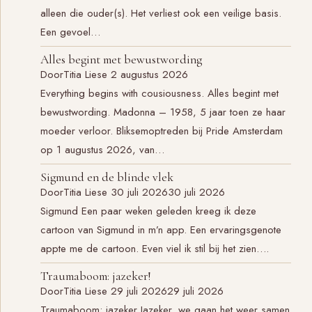
alleen die ouder(s). Het verliest ook een veilige basis.
Een gevoel…
Alles begint met bewustwording
Door
Titia Liese
2 augustus 2026
Everything begins with cousiousness. Alles begint met
bewustwording. Madonna – 1958, 5 jaar toen ze haar
moeder verloor. Bliksemoptreden bij Pride Amsterdam
op 1 augustus 2026, van…
Sigmund en de blinde vlek
Door
Titia Liese
30 juli 2026
30 juli 2026
Sigmund Een paar weken geleden kreeg ik deze
cartoon van Sigmund in m’n app. Een ervaringsgenote
appte me de cartoon. Even viel ik stil bij het zien….
Traumaboom: jazeker!
Door
Titia Liese
29 juli 2026
29 juli 2026
Traumaboom: jazeker Jazeker, we gaan het weer samen