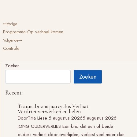
Bericht
Vorige
navigatie
Programma Op verhaal komen
Volgende
Controle
Zoeken
Zoeken
Recent:
Traumaboom: jaarcyclus Verlaat
Verdriet verwerken en helen
Door
Titia Liese
5 augustus 2026
5 augustus 2026
JONG OUDERVERLIES Een kind dat een of beide
ouders verliest door overlijden, verliest veel meer dan