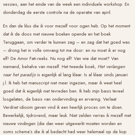
sessies, aan het einde van de week een individuele workshop. En
donderdag de eerste controle na de operatie van april.
En dan de klus die ik voor mezelf voor ogen heb. Op het moment
dat ik de doos met nieuwe boeken opende en het boek
Teruggaan, om verder te kunnen
zag – en zag dat het goed was
– drong het in volle omvang tot me door: en nu moet ik er nog
elf! De Amor Fati-reeks. Nu nog elf! Van wie dat moet? Van
niemand, behalve van mezelf. Het tweede boek,
Het verlangen
naar het paradijs
is eigenlijk al lang klaar. Is al klaar sinds januari
j.l. Ik heb het manuscript niet meer ingezien, maar ik weet heel
goed dat ik eigenlijk niet tevreden ben. Ik heb mijn basis teveel
losgelaten, de basis van ondervinding en ervaring.
Verlaat
Verdriet
idioom geven vind ik een heerlijk proces om te doen.
Bewerkelijk, tijdrovend, maar leuk. Niet zelden verras ik mezelf met
nieuwe vindingen (die dan weer uitgewerkt moeten worden en
soms schema’s die ik al bedacht had weer helemaal op de kop