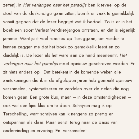
zetten). In
Het verlangen naar het paradijs
ben ik teveel op de
stoel van de deskundige gaan zitten, ben ik er vaak te gemakkelijk
vanuit gegaan dat de lezer begrijpt wat ik bedoel. Zo is er in het
boek een soort
Verlaat Verdriet
-jargon ontstaan, en dat is eigenlijk
jammer. Want juist veel reacties op
Teruggaan, om verder te
kunnen
zeggen me dat het boek zo gemakkelijk leest en zo
duidelijk is. De lezer als het ware aan de hand meeneemt.
Het
verlangen naar het paradijs
moet opnieuw geschreven worden. Er
zit niets anders op. Dat betekent in de komende weken alle
aantekeningen die ik in de afgelopen jaren heb gemaakt opnieuw
verzamelen, systematiseren en verdelen over de delen die nog
komen gaan. Een grote klus, maar – in deze omstandigheden –
ook wel een fijne klus om te doen. Schrijven mag ik op
Terschelling, want schrijven kan ik nergens zo prettig en
ontspannen als daar. Maar eerst: terug naar de basis van
ondervinding en ervaring. En: verzamelen!