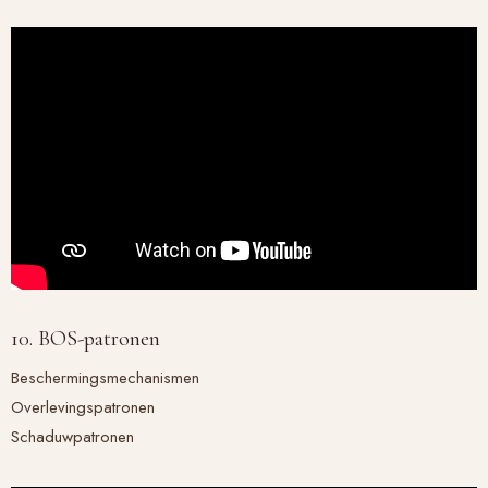
10. BOS-patronen
Beschermingsmechanismen
Overlevingspatronen
Schaduwpatronen