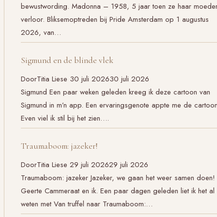
bewustwording. Madonna – 1958, 5 jaar toen ze haar moede
verloor. Bliksemoptreden bij Pride Amsterdam op 1 augustus
2026, van…
Sigmund en de blinde vlek
Door
Titia Liese
30 juli 2026
30 juli 2026
Sigmund Een paar weken geleden kreeg ik deze cartoon van
Sigmund in m’n app. Een ervaringsgenote appte me de cartoon
Even viel ik stil bij het zien….
Traumaboom: jazeker!
Door
Titia Liese
29 juli 2026
29 juli 2026
Traumaboom: jazeker Jazeker, we gaan het weer samen doen!
Geerte Cammeraat en ik. Een paar dagen geleden liet ik het al
weten met Van truffel naar Traumaboom:…