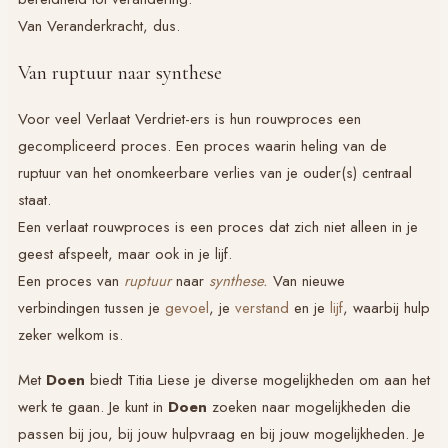
Van Veranderkracht, dus.
Van ruptuur naar synthese
Voor veel
Verlaat Verdriet
-ers is hun rouwproces een
gecompliceerd proces. Een proces waarin heling van de
ruptuur van het onomkeerbare verlies van je ouder(s) centraal
staat.
Een verlaat rouwproces is een proces dat zich niet alleen in je
geest afspeelt, maar ook in je lijf.
Een proces van
ruptuur
naar
synthese.
Van nieuwe
verbindingen tussen je
gevoel
, je
verstand
en je
lijf
, waarbij hulp
zeker welkom is.
Met
Doen
biedt Titia Liese je diverse mogelijkheden om aan het
werk te gaan. Je kunt in
Doen
zoeken naar mogelijkheden die
passen bij jou, bij jouw hulpvraag en bij jouw mogelijkheden. Je