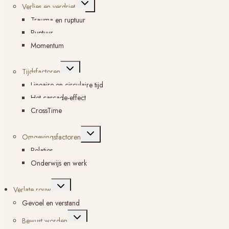
Toggle
Verlies en verdriet
submenu
Trauma en ruptuur
Ruptuur
Momentum
Toggle
Tijdsfactoren
submenu
Lineaire en circulaire tijd
Het cascade-effect
CrossTime
Toggle
Omgevingsfactoren
submenu
Relaties
Onderwijs en werk
Toggle
Verlate rouw
submenu
Gevoel en verstand
Toggle
Bewust worden
submenu