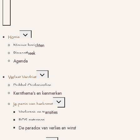
Toggle
Home
submenu
Nieuws berichten
Pinacotheek
Agenda
Toggle
Verlaat Verdriet
submenu
Dubbel Ouderverlies
Kernthema’s en kenmerken
Toggle
Je gezin van herkomst
submenu
Verliezen en transities
BOS-patronen
De paradox van verlies en winst