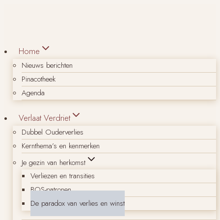
Doorgaan
naar
inhoud
Home
Nieuws berichten
Pinacotheek
Agenda
Verlaat Verdriet
Dubbel Ouderverlies
Kernthema’s en kenmerken
Je gezin van herkomst
Verliezen en transities
BOS-patronen
De paradox van verlies en winst