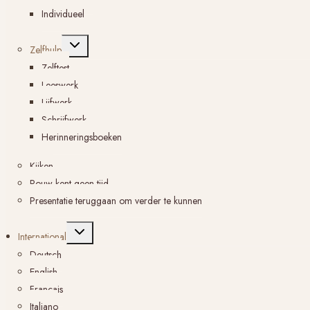
Individueel
Toggle
Zelfhulp
submenu
Zelftest
Leeswerk
Lijfwerk
Schrijfwerk
Herinneringsboeken
Kijken
Rouw kent geen tijd
Presentatie teruggaan om verder te kunnen
Toggle
International
submenu
Deutsch
English
Français
Italiano