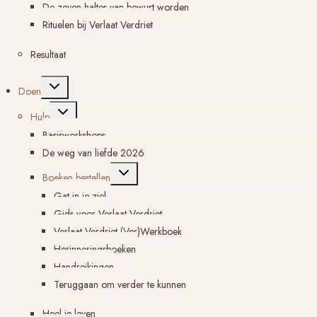
De zeven haltes van bewust worden
Rituelen bij Verlaat Verdriet
Resultaat
Toggle
Doen
submenu
Toggle
Hulp
submenu
Basisworkshops
De weg van liefde 2026
Toggle
Boeken bestellen
submenu
Gat in je ziel
Gids voor Verlaat Verdriet
Verlaat Verdriet (Ver)Werkboek
Herinneringsboeken
Handreikingen
Teruggaan om verder te kunnen
Heel je leven