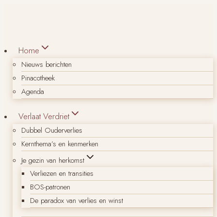
Doorgaan
naar
inhoud
Home
Nieuws berichten
Pinacotheek
Agenda
Verlaat Verdriet
Dubbel Ouderverlies
Kernthema’s en kenmerken
Je gezin van herkomst
Verliezen en transities
BOS-patronen
De paradox van verlies en winst