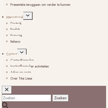
Presentatie teruggaan om verder te kunnen
Toggle
International
submenu
Deutsch
English
Français
Italiano
Toggle
Contact
submenu
Contactformulier
Inschrijfformulier activiteiten
Adres en route
Over Titia Liese
Zoeken
naar: