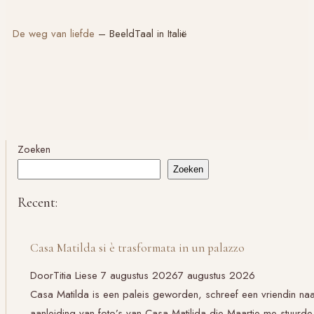
De weg van liefde
– BeeldTaal in Italië
Zoeken
Zoeken
Recent:
Casa Matilda si è trasformata in un palazzo
Door
Titia Liese
7 augustus 2026
7 augustus 2026
Casa Matilda is een paleis geworden, schreef een vriendin na
aanleiding van foto’s van Casa Matilida die Maartje me stuurde