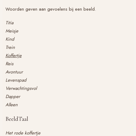
Woorden geven aan gevoelens bij een beeld.
Titia
Meisje
Kind
Trein
Koffertje
Reis
Avontuur
Levenspad
Verwachtingsvol
Dapper
Alleen
BeeldTaal
Het rode koffertje