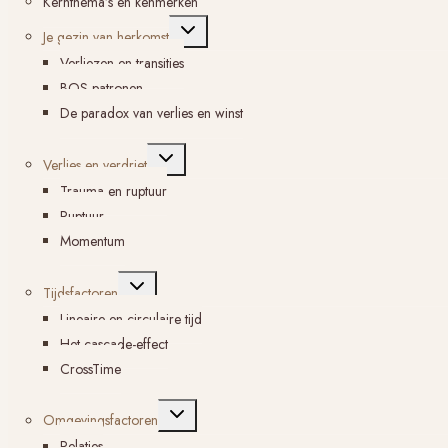
Kernthema’s en kenmerken
Toggle
Je gezin van herkomst
submenu
Verliezen en transities
BOS-patronen
De paradox van verlies en winst
Toggle
Verlies en verdriet
submenu
Trauma en ruptuur
Ruptuur
Momentum
Toggle
Tijdsfactoren
submenu
Lineaire en circulaire tijd
Het cascade-effect
CrossTime
Toggle
Omgevingsfactoren
submenu
Relaties