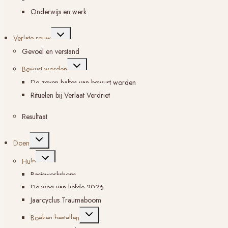
Onderwijs en werk
Toggle
Verlate rouw
submenu
Gevoel en verstand
Toggle
Bewust worden
submenu
De zeven haltes van bewust worden
Rituelen bij Verlaat Verdriet
Resultaat
Toggle
Doen
submenu
Toggle
Hulp
submenu
Basisworkshops
De weg van liefde 2026
Jaarcyclus Traumaboom
Toggle
Boeken bestellen
submenu