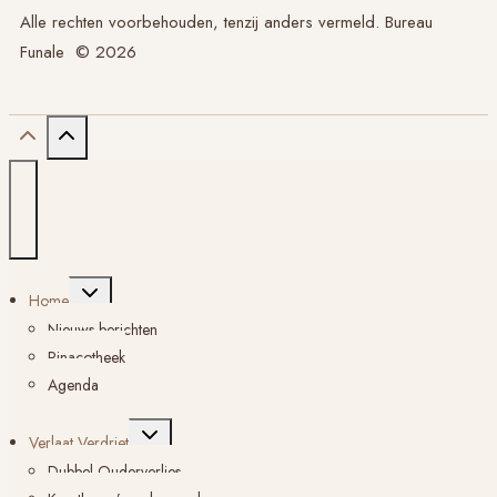
Alle rechten voorbehouden, tenzij anders vermeld. Bureau
Funale © 2026
Toggle
Home
submenu
Nieuws berichten
Pinacotheek
Agenda
Toggle
Verlaat Verdriet
submenu
Dubbel Ouderverlies