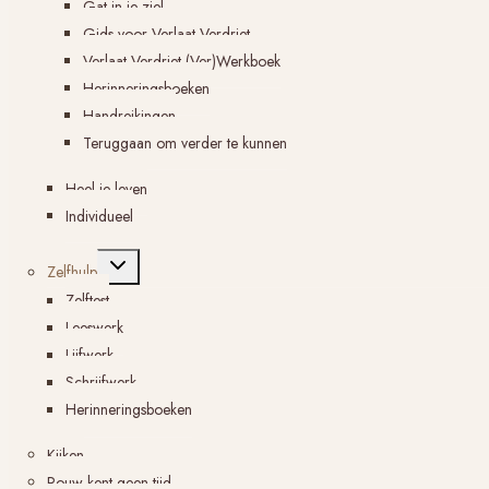
Gat in je ziel
Gids voor Verlaat Verdriet
Verlaat Verdriet (Ver)Werkboek
Herinneringsboeken
Handreikingen
Teruggaan om verder te kunnen
Heel je leven
Individueel
Toggle
Zelfhulp
submenu
Zelftest
Leeswerk
Lijfwerk
Schrijfwerk
Herinneringsboeken
Kijken
Rouw kent geen tijd