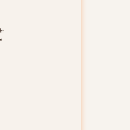
ht
te