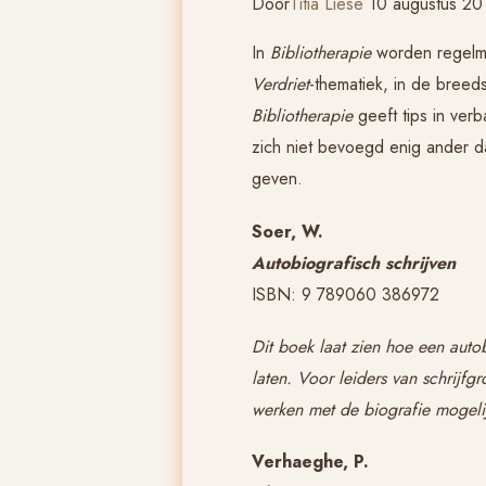
Door
Titia Liese
10 augustus 20
In
Bibliotherapie
worden regelma
Verdriet
-thematiek, in de breed
Bibliotherapie
geeft tips in verb
zich niet bevoegd enig ander d
geven.
Soer, W.
Autobiografisch schrijven
ISBN: 9 789060 386972
Dit boek laat zien hoe een autob
laten. Voor leiders van schrijfg
werken met de biografie mogeli
Verhaeghe, P.