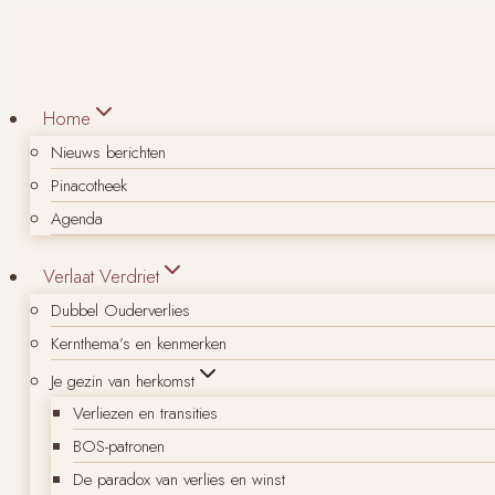
Doorgaan
naar
inhoud
Home
Nieuws berichten
Pinacotheek
Agenda
Verlaat Verdriet
Dubbel Ouderverlies
Kernthema’s en kenmerken
Je gezin van herkomst
Verliezen en transities
BOS-patronen
De paradox van verlies en winst