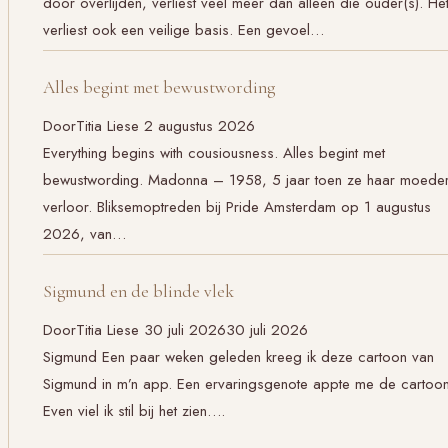
door overlijden, verliest veel meer dan alleen die ouder(s). He
verliest ook een veilige basis. Een gevoel…
Alles begint met bewustwording
Door
Titia Liese
2 augustus 2026
Everything begins with cousiousness. Alles begint met
bewustwording. Madonna – 1958, 5 jaar toen ze haar moede
verloor. Bliksemoptreden bij Pride Amsterdam op 1 augustus
2026, van…
Sigmund en de blinde vlek
Door
Titia Liese
30 juli 2026
30 juli 2026
Sigmund Een paar weken geleden kreeg ik deze cartoon van
Sigmund in m’n app. Een ervaringsgenote appte me de cartoon
Even viel ik stil bij het zien….