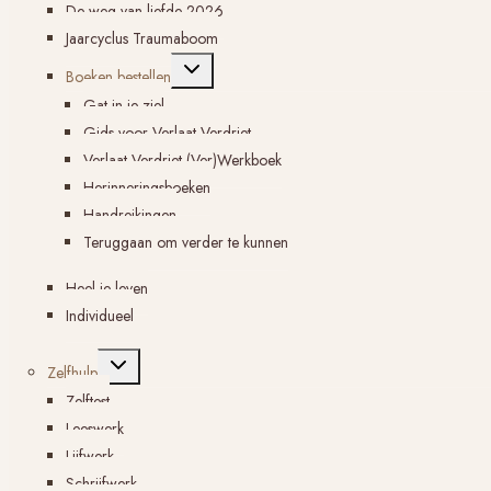
De weg van liefde 2026
Jaarcyclus Traumaboom
Toggle
Boeken bestellen
submenu
Gat in je ziel
Gids voor Verlaat Verdriet
Verlaat Verdriet (Ver)Werkboek
Herinneringsboeken
Handreikingen
Teruggaan om verder te kunnen
Heel je leven
Individueel
Toggle
Zelfhulp
submenu
Zelftest
Leeswerk
Lijfwerk
Schrijfwerk