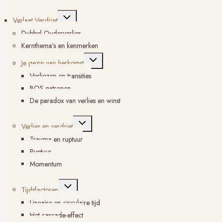
Toggle
Verlaat Verdriet
submenu
Dubbel Ouderverlies
Kernthema’s en kenmerken
Toggle
Je gezin van herkomst
submenu
Verliezen en transities
BOS-patronen
De paradox van verlies en winst
Toggle
Verlies en verdriet
submenu
Trauma en ruptuur
Ruptuur
Momentum
Toggle
Tijdsfactoren
submenu
Lineaire en circulaire tijd
Het cascade-effect