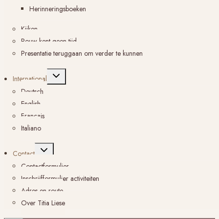
Herinneringsboeken
Kijken
Rouw kent geen tijd
Presentatie teruggaan om verder te kunnen
Toggle
International
submenu
Deutsch
English
Français
Italiano
Toggle
Contact
submenu
Contactformulier
Inschrijfformulier activiteiten
Adres en route
Over Titia Liese