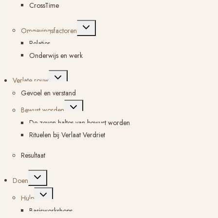
CrossTime
Toggle
Omgevingsfactoren
submenu
Relaties
Onderwijs en werk
Toggle
Verlate rouw
submenu
Gevoel en verstand
Toggle
Bewust worden
submenu
De zeven haltes van bewust worden
Rituelen bij Verlaat Verdriet
Resultaat
Toggle
Doen
submenu
Toggle
Hulp
submenu
Basisworkshops