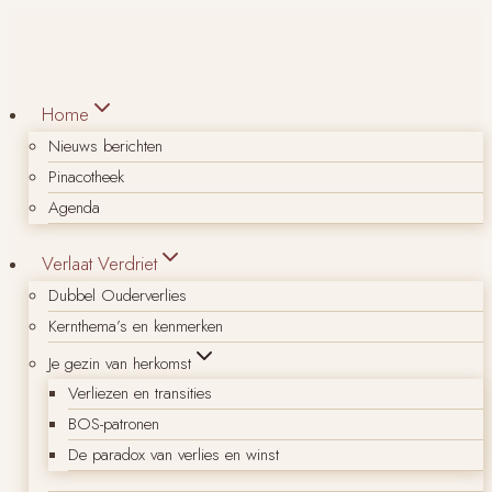
Doorgaan
naar
inhoud
Home
Nieuws berichten
Pinacotheek
Agenda
Verlaat Verdriet
Dubbel Ouderverlies
Kernthema’s en kenmerken
Je gezin van herkomst
Verliezen en transities
BOS-patronen
De paradox van verlies en winst