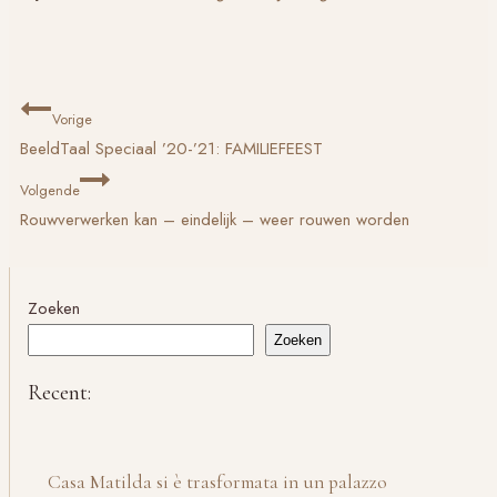
Bericht
Vorige
navigatie
BeeldTaal Speciaal ’20-’21: FAMILIEFEEST
Volgende
Rouwverwerken kan – eindelijk – weer rouwen worden
Zoeken
Zoeken
Recent:
Casa Matilda si è trasformata in un palazzo