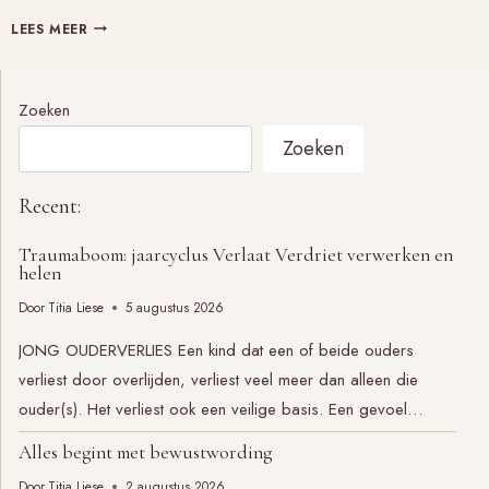
HET
LEES MEER
LEVEN
GAAT
VERDER
Zoeken
1
Zoeken
Recent:
Traumaboom: jaarcyclus Verlaat Verdriet verwerken en
helen
Door
Titia Liese
5 augustus 2026
JONG OUDERVERLIES Een kind dat een of beide ouders
verliest door overlijden, verliest veel meer dan alleen die
ouder(s). Het verliest ook een veilige basis. Een gevoel…
Alles begint met bewustwording
Door
Titia Liese
2 augustus 2026