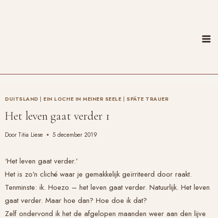
Doorgaan
naar
inhoud
DUITSLAND
|
EIN LOCHE IN MEINER SEELE
|
SPÄTE TRAUER
Het leven gaat verder 1
Door
Titia Liese
5 december 2019
‘Het leven gaat verder.’
Het is zo’n cliché waar je gemakkelijk geïrriteerd door raakt.
Tenminste: ik. Hoezo – het leven gaat verder. Natuurlijk. Het leven
gaat verder. Maar hoe dan? Hoe doe ik dat?
Zelf ondervond ik het de afgelopen maanden weer aan den lijve