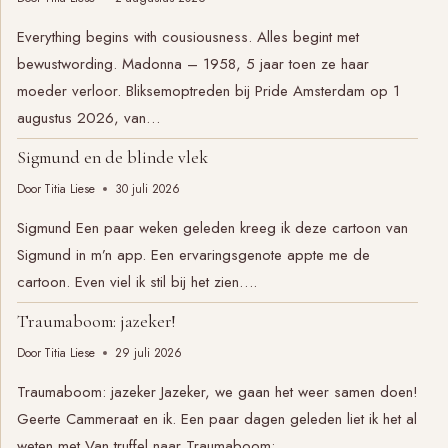
Everything begins with cousiousness. Alles begint met
bewustwording. Madonna – 1958, 5 jaar toen ze haar
moeder verloor. Bliksemoptreden bij Pride Amsterdam op 1
augustus 2026, van…
Sigmund en de blinde vlek
Door
Titia Liese
30 juli 2026
Sigmund Een paar weken geleden kreeg ik deze cartoon van
Sigmund in m’n app. Een ervaringsgenote appte me de
cartoon. Even viel ik stil bij het zien….
Traumaboom: jazeker!
Door
Titia Liese
29 juli 2026
Traumaboom: jazeker Jazeker, we gaan het weer samen doen!
Geerte Cammeraat en ik. Een paar dagen geleden liet ik het al
weten met Van truffel naar Traumaboom:…