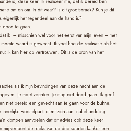
 gaande is, deze keer. Ik realiseer me, dat ik bereid ben
satie om en om. Is dit waar? Is dit grootspraak? Kun je dit
ls eigenlijk het tegendeel aan de hand is?
om dood te gaan.
dat ik – misschien wel voor het eerst van mijn leven – met
e moeite waard is geweest. Ik voel hoe die realisatie als het
nu: ik kan hier op vertrouwen. Dit is de bron van het
reacties als ik mijn bevindingen van deze nacht aan de
 opgeven. Je moet vechten. Je mag niet dood gaan. Ik geef
 ben niet bereid een gevecht aan te gaan voor de buhne.
innerlijke worstelpartij dient zich aan: nabehandeling
 m’n klompen aanvoelen dat dit advies ook deze keer
 mij vertoont de reeks van de drie soorten kanker een