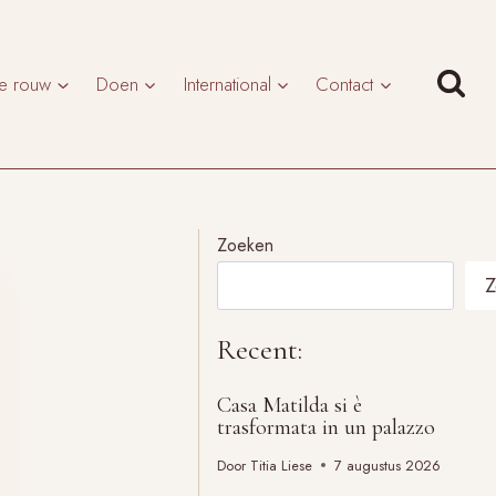
te rouw
Doen
International
Contact
Zoeken
Z
Recent:
Casa Matilda si è
trasformata in un palazzo
Door
Titia Liese
7 augustus 2026