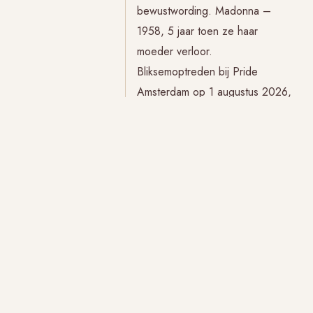
bewustwording. Madonna –
1958, 5 jaar toen ze haar
moeder verloor.
Bliksemoptreden bij Pride
Amsterdam op 1 augustus 2026,
van…
Sigmund en de blinde vlek
Door
Titia Liese
30 juli 2026
Sigmund Een paar weken
geleden kreeg ik deze cartoon
van Sigmund in m’n app. Een
ervaringsgenote appte me de
cartoon. Even viel ik stil bij het
zien….