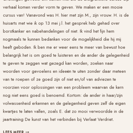
verhaal komen
verder vorm te geven. We maken er een mooie
cursus van! Vanavond was H. hier met zijn M., zijn vrouw. H. is de
huisarts met wie ik op 13 mei j.l. het gesprek heb gehad over
borstkanker en nabehandelingen of niet. Ik vind het fijn hem
nogmaals te kunnen bedanken voor de mogelijkheid die hij mij
heeft geboden. Ik ben me er weer eens te meer van bewust hoe
belangrijk het is om goed te luisteren en de ander de gelegenheid
te geven te zeggen wat gezegd kan worden, zoeken naar
woorden voor gevoelens en ideeën te uiten zonder daar meteen
van te roepen of ze goed zijn of niet en/of van adviezen te
voorzien voor oplossingen van een probleem waarvan de kern
nog niet eens goed is benoemd. Kortom: de ander in haar/zijn
volwassenheid erkennen en de gelegenheid geven zelf de eigen
kwartjes te laten vallen, zoals E. dat zo mooi verwoordde in de
jaartraining
De kunst van het verbinden bij Verlaat Verdriet
.
LUISTEREN
LEES MEER