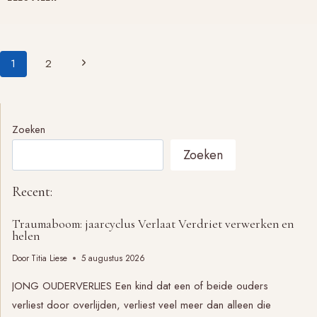
Paginanavigatie
Volgende
1
2
pagina
Zoeken
Zoeken
Recent:
Traumaboom: jaarcyclus Verlaat Verdriet verwerken en
helen
Door
Titia Liese
5 augustus 2026
JONG OUDERVERLIES Een kind dat een of beide ouders
verliest door overlijden, verliest veel meer dan alleen die