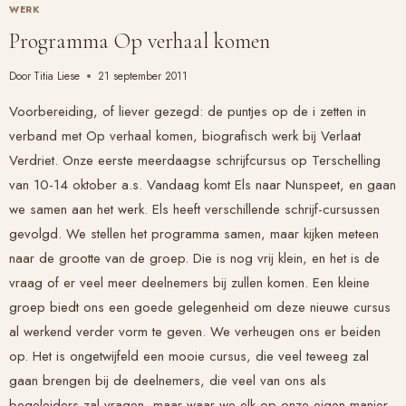
WERK
Programma Op verhaal komen
Door
Titia Liese
21 september 2011
Voorbereiding, of liever gezegd: de puntjes op de i zetten in
verband met
Op verhaal komen
, biografisch werk bij
Verlaat
Verdriet
. Onze eerste meerdaagse schrijfcursus op Terschelling
van 10-14 oktober a.s. Vandaag komt Els naar Nunspeet, en gaan
we samen aan het werk. Els heeft verschillende schrijf-cursussen
gevolgd. We stellen het programma samen, maar kijken meteen
naar de grootte van de groep. Die is nog vrij klein, en het is de
vraag of er veel meer deelnemers bij zullen komen. Een kleine
groep biedt ons een goede gelegenheid om deze nieuwe cursus
al werkend verder vorm te geven. We verheugen ons er beiden
op. Het is ongetwijfeld een mooie cursus, die veel teweeg zal
gaan brengen bij de deelnemers, die veel van ons als
begeleiders zal vragen, maar waar we elk op onze eigen manier