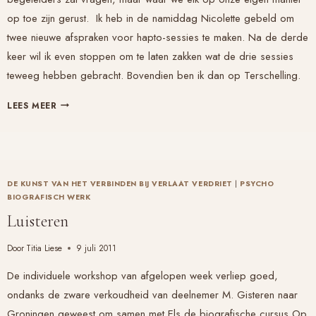
op toe zijn gerust. Ik heb in de namiddag Nicolette gebeld om
twee nieuwe afspraken voor hapto-sessies te maken. Na de derde
keer wil ik even stoppen om te laten zakken wat de drie sessies
teweeg hebben gebracht. Bovendien ben ik dan op Terschelling.
PROGRAMMA
LEES MEER
OP
VERHAAL
KOMEN
DE KUNST VAN HET VERBINDEN BIJ VERLAAT VERDRIET
|
PSYCHO
BIOGRAFISCH WERK
Luisteren
Door
Titia Liese
9 juli 2011
De individuele workshop van afgelopen week verliep goed,
ondanks de zware verkoudheid van deelnemer M. Gisteren naar
Groningen geweest om samen met Els de biografische cursus
Op