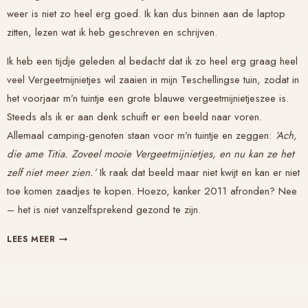
weer is niet zo heel erg goed. Ik kan dus binnen aan de laptop
zitten, lezen wat ik heb geschreven en schrijven.
Ik heb een tijdje geleden al bedacht dat ik zo heel erg graag heel
veel Vergeetmijnietjes wil zaaien in mijn Teschellingse tuin, zodat in
het voorjaar m’n tuintje een grote blauwe vergeetmijnietjeszee is.
Steeds als ik er aan denk schuift er een beeld naar voren.
Allemaal camping-genoten staan voor m’n tuintje en zeggen:
‘Ach,
die ame Titia. Zoveel mooie Vergeetmijnietjes, en nu kan ze het
zelf niet meer zien.’
Ik raak dat beeld maar niet kwijt en kan er niet
toe komen zaadjes te kopen. Hoezo, kanker 2011 afronden? Nee
– het is niet vanzelfsprekend gezond te zijn.
VERGEETMIJNIETJES
LEES MEER