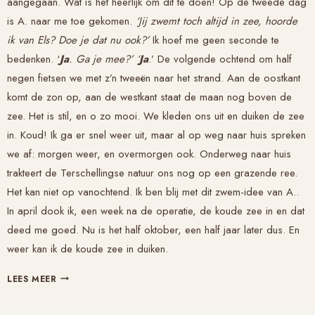
aangegaan. Wat is het heerlijk om dit te doen! Op de tweede dag
is A. naar me toe gekomen.
‘Jij zwemt toch altijd in zee, hoorde
ik van Els? Doe je dat nu ook?’
Ik hoef me geen seconde te
bedenken. ‘
Ja
.
Ga je mee?’ ‘
Ja
.’ De volgende ochtend om half
negen fietsen we met z’n tweeën naar het strand. Aan de oostkant
komt de zon op, aan de westkant staat de maan nog boven de
zee. Het is stil, en o zo mooi. We kleden ons uit en duiken de zee
in. Koud! Ik ga er snel weer uit, maar al op weg naar huis spreken
we af: morgen weer, en overmorgen ook. Onderweg naar huis
trakteert de Terschellingse natuur ons nog op een grazende ree.
Het kan niet op vanochtend. Ik ben blij met dit zwem-idee van A..
In april dook ik, een week na de operatie, de koude zee in en dat
deed me goed. Nu is het half oktober, een half jaar later dus. En
weer kan ik de koude zee in duiken.
ZWEMMEN
LEES MEER
IN
ZEE