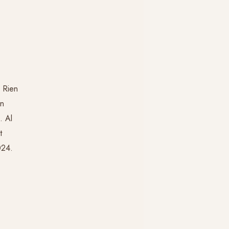
e
, Rien
En
. Al
t
024.