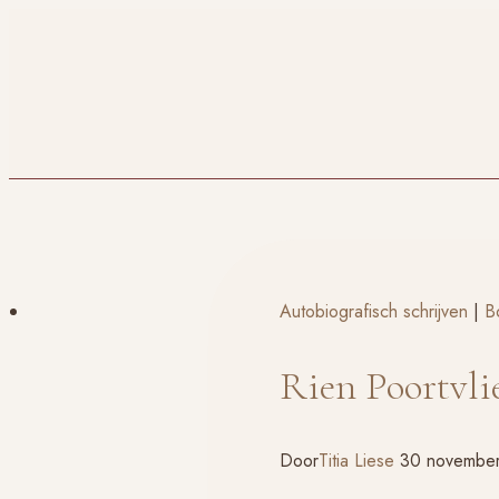
Doorgaan
naar
inhoud
Autobiografisch schrijven
|
B
Rien Poortvli
Door
Titia Liese
30 novembe