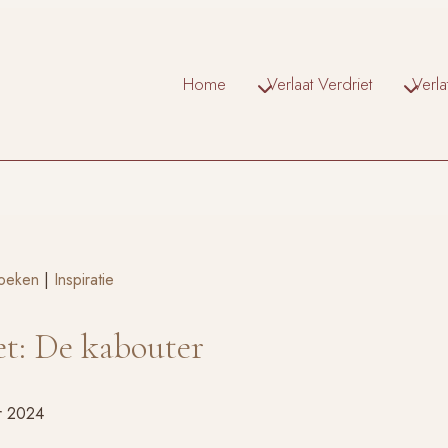
Home
Verlaat Verdriet
Verl
oeken
|
Inspiratie
et: De kabouter
r 2024