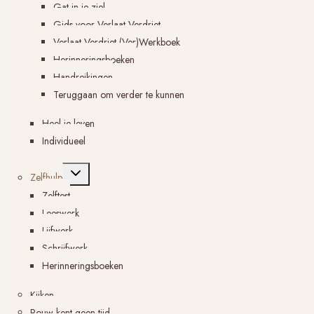
Gat in je ziel
Gids voor Verlaat Verdriet
Verlaat Verdriet (Ver)Werkboek
Herinneringsboeken
Handreikingen
Teruggaan om verder te kunnen
Heel je leven
Individueel
Toggle
Zelfhulp
submenu
Zelftest
Leeswerk
Lijfwerk
Schrijfwerk
Herinneringsboeken
Kijken
Rouw kent geen tijd