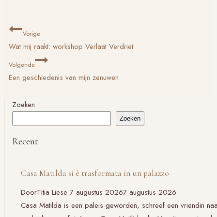
Bericht
Vorige
navigatie
Wat mij raakt: workshop Verlaat Verdriet
Volgende
Een geschiedenis van mijn zenuwen
Zoeken
Zoeken
Recent:
Casa Matilda si è trasformata in un palazzo
Door
Titia Liese
7 augustus 2026
7 augustus 2026
Casa Matilda is een paleis geworden, schreef een vriendin na