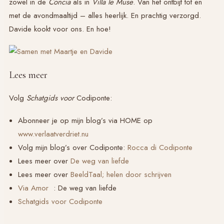
zowel in de
Concia
als in
Villa le Muse
. Van het ontbijt tot en
met de avondmaaltijd – alles heerlijk. En prachtig verzorgd.
Davide kookt voor ons. En hoe!
Lees meer
Volg
Schatgids voor
Codiponte:
Abonneer je op mijn blog’s via HOME op
www.verlaatverdriet.nu
Volg mijn blog’s over Codiponte:
Rocca di Codiponte
Lees meer over
De weg van liefde
Lees meer over
BeeldTaal; helen door schrijven
Via Amor
: De weg van liefde
Schatgids voor Codiponte