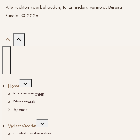
Alle rechten voorbehouden, tenzij anders vermeld. Bureau
Funale © 2026
Toggle
Home
submenu
Nieuws berichten
Pinacotheek
Agenda
Toggle
Verlaat Verdriet
submenu
Dubbel Ouderverlies