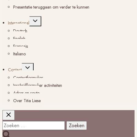
Presentatie teruggaan om verder te kunnen
Toggle
International
submenu
Deutsch
English
Français
Italiano
Toggle
Contact
submenu
Contactformulier
Inschrijfformulier activiteiten
Adres en route
Over Titia Liese
Zoeken
naar: