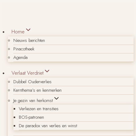
Doorgaan
naar
inhoud
Home
Nieuws berichten
Pinacotheek
Agenda
Verlaat Verdriet
Dubbel Ouderverlies
Kernthema’s en kenmerken
Je gezin van herkomst
Verliezen en transities
BOS-patronen
De paradox van verlies en winst