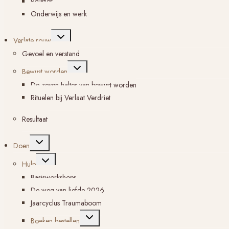
Relaties
Onderwijs en werk
Toggle
Verlate rouw
submenu
Gevoel en verstand
Toggle
Bewust worden
submenu
De zeven haltes van bewust worden
Rituelen bij Verlaat Verdriet
Resultaat
Toggle
Doen
submenu
Toggle
Hulp
submenu
Basisworkshops
De weg van liefde 2026
Jaarcyclus Traumaboom
Toggle
Boeken bestellen
submenu