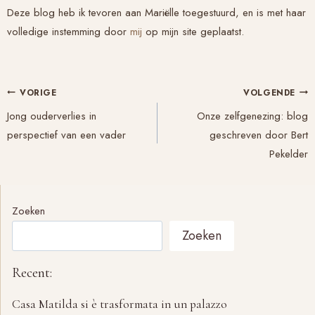
Deze blog heb ik tevoren aan Mariëlle toegestuurd, en is met haar
volledige instemming door
mij
op mijn site geplaatst.
Bericht
VORIGE
VOLGENDE
navigatie
Jong ouderverlies in
Onze zelfgenezing: blog
perspectief van een vader
geschreven door Bert
Pekelder
Zoeken
Zoeken
Recent:
Casa Matilda si è trasformata in un palazzo