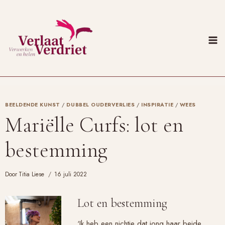
Doorgaan
naar
inhoud
BEELDENDE KUNST
/
DUBBEL OUDERVERLIES
/
INSPIRATIE
/
WEES
Mariëlle Curfs: lot en
bestemming
Door
Titia Liese
16 juli 2022
Lot en bestemming
‘Ik heb een nichtje dat jong haar beide