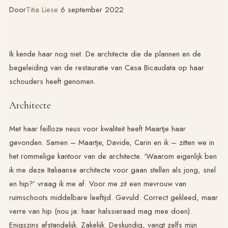
Door
Titia Liese
6 september 2022
Ik kende haar nog niet. De architecte die de plannen en de
begeleiding van de restauratie van Casa Bicaudata op haar
schouders heeft genomen.
Architecte
Met haar feilloze neus voor kwaliteit heeft Maartje haar
gevonden. Samen – Maartje, Davide, Carin en ik – zitten we in
het rommelige kantoor van de architecte. ‘Waarom eigenlijk ben
ik me deze Italiaanse architecte voor gaan stellen als jong, snel
en hip?’ vraag ik me af. Voor me zit een mevrouw van
ruimschoots middelbare leeftijd. Gevuld. Correct gekleed, maar
verre van hip (nou ja: haar halssieraad mag mee doen).
Enigszins afstandelijk. Zakelijk. Deskundig, vangt zelfs mijn