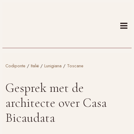
Doorgaan
naar
inhoud
Codiponte
/
Italië
/
Lunigiana
/
Toscane
Gesprek met de
architecte over Casa
Bicaudata