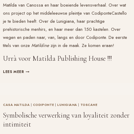
Matilda van Canossa en haar boeiende levensverhaal. Over wat
ons project op het middeleeuwse pleintje van CodiponteCastello
je te bieden heeft. Over de Lunigiana, haar prachtige
prehistorische menhirs, en haar meer dan 150 kastelen. Over
wegen en paden naar, van, langs en door Codiponte. De eerste
titels van onze
Matildine
zijn in de maak. Ze komen eraan!
Urrà voor Matilda Publishing House !!!
URRÀ
LEES MEER
VOOR
MATILDA
PUBLISHING
HOUSE
CASA MATILDA
|
CODIPONTE
|
LUNIGIANA
|
TOSCANE
Symbolische verwerking van loyaliteit zonder
intimiteit