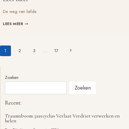
De weg van liefde
DE
LEES MEER
WEG
VAN
LIEFDE,
Paginanavigatie
EN
Volgende
1
2
3
…
17
DIE
pagina
ENE
GEDACHTE
Zoeken
Zoeken
Recent:
Traumaboom: jaarcyclus Verlaat Verdriet verwerken en
helen