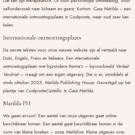
Dat kan zijn therapeutisch. Of voor persoonlijke ontwikkeling. Voor
zelfonderzoek naar lichaam en geest. Kortom:
Casa Matilda
– een
internationale ontmoetingsplaats in Codiponte, waar oud zeer kan
helen.
Internationale ontmoetingsplaats
De eerste teksten voor onze nieuwe website zijn al vertaald naar
Duits, Engels, Frans en Italiaans. Een internationale
ontmoetingsplaats met bijzondere thema’s – bijvoorbeeld
Verlaat
Verdriet
– vraagt om een eigen uitgeverij. Die is er, inmiddels al
sinds oktober 2025.
Matilda Publishing House
. Gevestigd op het
pleintje van CodiponteCastello. In
Casa Matilda
.
Matilda PH
We gaan ervoor! Een aantal van onze uitgaven gaat online
beschikbaar komen. Een aantal gaat beschikbaar komen in de
vorm van kleine boeken – onze
Matildine
. Kleine uitgaven over