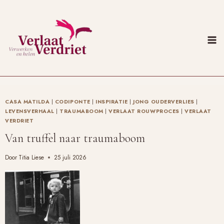
Doorgaan
naar
inhoud
CASA MATILDA
|
CODIPONTE
|
INSPIRATIE
|
JONG OUDERVERLIES
|
LEVENSVERHAAL
|
TRAUMABOOM
|
VERLAAT ROUWPROCES
|
VERLAAT
VERDRIET
Van truffel naar traumaboom
Door
Titia Liese
25 juli 2026