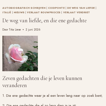
ZONDER
INTIMITEIT
AUTOBIOGRAFISCH SCHRIJVEN
|
CODIPONTE
|
DE WEG VAN LIEFDE
|
ITALIË
|
NIEUWS
|
VERLAAT ROUWPROCES
|
VERLAAT VERDRIET
De weg van liefde, en die ene gedachte
Door
Titia Liese
2 juni 2026
Zeven gedachten die je leven kunnen
veranderen
1. Die ene gedachte waar je al een leven lang naar op zoek bent;
2. Die ene gedachte die al zo lang diep in je zit;