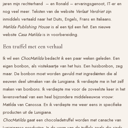
jaren mijn rechterhand – en Ronald – ervaringsgenoot, IT-er en
nog veel meer. Teksten van de website
Verlaat Verdriet
zijn
inmiddels vertaald naar het Duits, Engels, Frans en Italiaans.
Matilda Publishing House
is al een tijd een feit. Een nieuwe
website
Casa Matilda
is in voorbereiding.
Een truffel met een verhaal
Ik wil een
ChocMatilda
bedacht ik een paar weken geleden. Een
eigen bonbon, als visitekaartje van het huis. Een huisbonbon, zeg
maar. De bonbon moet worden gevuld met ingrediënten die al
eeuwen deel uitmaken van de Lunigiana. Ik verdiepte me in het zelf
maken van bonbons. Ik verdiepte me voor de zoveelste keer in het
levensverhaal van een heel bijzondere middeleeuwse vrouw:
Matilda van Canossa. En ik verdiepte me weer eens in specifieke
producten uit de Lunigiana.
ChocMatilda
gaat een chocoladetruffel worden met canache van
Lunigiaanse producten. In de vorm van de truffels zoals die sinds