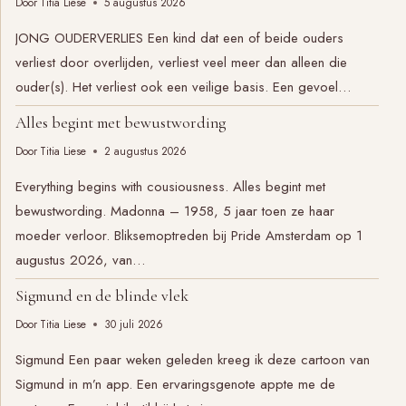
Door
Titia Liese
5 augustus 2026
JONG OUDERVERLIES Een kind dat een of beide ouders
verliest door overlijden, verliest veel meer dan alleen die
ouder(s). Het verliest ook een veilige basis. Een gevoel…
Alles begint met bewustwording
Door
Titia Liese
2 augustus 2026
Everything begins with cousiousness. Alles begint met
bewustwording. Madonna – 1958, 5 jaar toen ze haar
moeder verloor. Bliksemoptreden bij Pride Amsterdam op 1
augustus 2026, van…
Sigmund en de blinde vlek
Door
Titia Liese
30 juli 2026
Sigmund Een paar weken geleden kreeg ik deze cartoon van
Sigmund in m’n app. Een ervaringsgenote appte me de