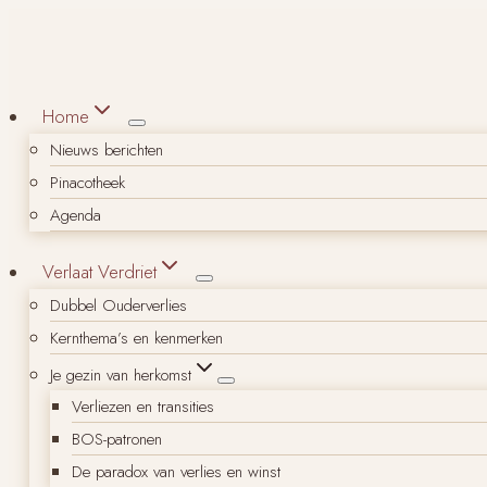
Doorgaan
naar
inhoud
Home
Nieuws berichten
Pinacotheek
Agenda
Verlaat Verdriet
Dubbel Ouderverlies
Kernthema’s en kenmerken
Je gezin van herkomst
Verliezen en transities
BOS-patronen
De paradox van verlies en winst