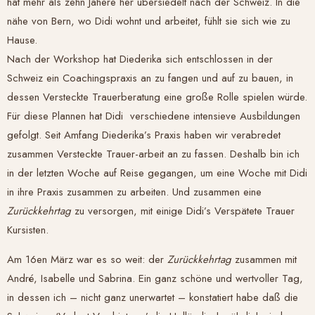
hat mehr als zehn Jahere her übersiedelt nach der Schweiz. In die
nähe von Bern, wo Didi wohnt und arbeitet, fühlt sie sich wie zu
Hause.
Nach der Workshop hat Diederika sich entschlossen in der
Schweiz ein Coachingspraxis an zu fangen und auf zu bauen, in
dessen Versteckte Trauerberatung eine große Rolle spielen würde.
Für diese Plannen hat Didi verschiedene intensieve Ausbildungen
gefolgt. Seit Amfang Diederika’s Praxis haben wir verabredet
zusammen Versteckte Trauer-arbeit an zu fassen. Deshalb bin ich
in der letzten Woche auf Reise gegangen, um eine Woche mit Didi
in ihre Praxis zusammen zu arbeiten. Und zusammen eine
Zurückkehrtag
zu versorgen, mit einige Didi’s Verspätete Trauer
Kursisten.
Am 16en März war es so weit: der
Zurückkehrtag
zusammen mit
André, Isabelle und Sabrina. Ein ganz schöne und wertvoller Tag,
in dessen ich – nicht ganz unerwartet – konstatiert habe daß die