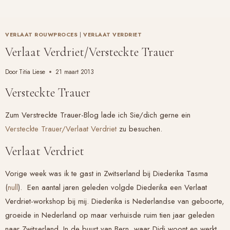
VERLAAT ROUWPROCES
|
VERLAAT VERDRIET
Verlaat Verdriet/Versteckte Trauer
Door
Titia Liese
21 maart 2013
Versteckte Trauer
Zum Verstreckte Trauer-Blog lade ich Sie/dich gerne ein
Versteckte Trauer/Verlaat Verdriet
zu besuchen.
Verlaat Verdriet
Vorige week was ik te gast in Zwitserland bij Diederika Tasma
(
null
). Een aantal jaren geleden volgde Diederika een
Verlaat
Verdriet
-workshop bij mij. Diederika is Nederlandse van geboorte,
groeide in Nederland op maar verhuisde ruim tien jaar geleden
naar Zwitserland. In de buurt van Bern, waar Didi woont en werkt,