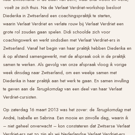
voelt ze zich thuis. Na de
Verlaat Verdriet
-workshop besloot
Diederika in Zwitserland een coachingspraktijk te starten,
waarin
Verlaat Verdriet
en verlate rouw bij
Verlaat Verdriet
een
grote rol zouden gaan spelen. Didi schoolde zich voor
coachingswerk en werkt sindsdien met
Verlaat Verdriet
-ers in
Zwitserland. Vanaf het begin van haar praktijk hebben Diederika en
ik op afstand samengewerkt, met de afspraak ook in de praktijk
samen te werken. Als gevolg van onze afspraak vloog ik vorige
week dinsdag naar Zwitserland, om een weekje samen met
Diederika in haar praktijk aan het werk te gaan. En samen invulling
te geven aan de
Terugkomdag
van een deel van haar
Verlaat
Verdriet
-cursisten.
Op zaterdag 16 maart 2013 was het zover: de
Terugkomdag
met
André, Isabelle en Sabrina. Een mooie en zinvolle dag, waarin ik
– niet geheel onverwacht – kon constateren dat Zwitserse
Verlaat
Verdriet
-ers net zo zijn als wij Nederlandse
Verlaat Verdriet
-ers.