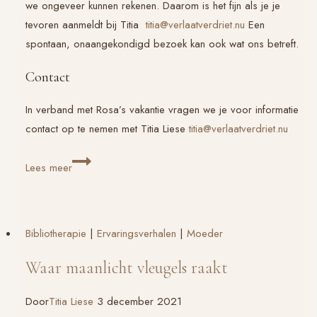
we ongeveer kunnen rekenen. Daarom is het fijn als je je
tevoren aanmeldt bij Titia
titia@verlaatverdriet.nu
Een
spontaan, onaangekondigd bezoek kan ook wat ons betreft.
Contact
In verband met Rosa’s vakantie vragen we je voor informatie
contact op te nemen met Titia Liese
titia@verlaatverdriet.nu
16
Lees meer
x
ver(t)rouwen:
uitnodiging
Bibliotherapie
|
Ervaringsverhalen
|
Moeder
voor
de
Waar maanlicht vleugels raakt
foto-
expositie
Door
Titia Liese
3 december 2021