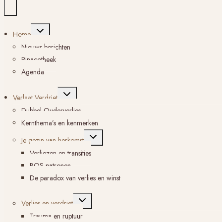
Toggle
Home
submenu
Nieuws berichten
Pinacotheek
Agenda
Toggle
Verlaat Verdriet
submenu
Dubbel Ouderverlies
Kernthema’s en kenmerken
Toggle
Je gezin van herkomst
submenu
Verliezen en transities
BOS-patronen
De paradox van verlies en winst
Toggle
Verlies en verdriet
submenu
Trauma en ruptuur