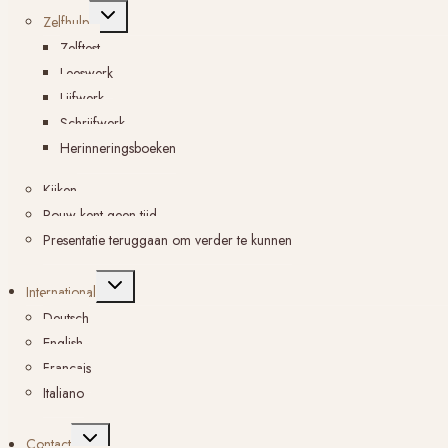
Toggle
Zelfhulp
submenu
Zelftest
Leeswerk
Lijfwerk
Schrijfwerk
Herinneringsboeken
Kijken
Rouw kent geen tijd
Presentatie teruggaan om verder te kunnen
Toggle
International
submenu
Deutsch
English
Français
Italiano
Toggle
Contact
submenu