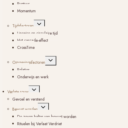
Ruptuur
Momentum
Toggle
Tijdsfactoren
submenu
Lineaire en circulaire tijd
Het cascade-effect
CrossTime
Toggle
Omgevingsfactoren
submenu
Relaties
Onderwijs en werk
Toggle
Verlate rouw
submenu
Gevoel en verstand
Toggle
Bewust worden
submenu
De zeven haltes van bewust worden
Rituelen bij Verlaat Verdriet