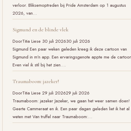
verloor. Bliksemoptreden bij Pride Amsterdam op 1 augustus
2026, van…
Sigmund en de blinde vlek
Door
Titia Liese
30 juli 2026
30 juli 2026
Sigmund Een paar weken geleden kreeg ik deze cartoon van
Sigmund in m’n app. Een ervaringsgenote appte me de cartoon
Even viel ik stil bij het zien….
Traumaboom: jazeker!
Door
Titia Liese
29 juli 2026
29 juli 2026
Traumaboom: jazeker Jazeker, we gaan het weer samen doen!
Geerte Cammeraat en ik. Een paar dagen geleden liet ik het al
weten met Van truffel naar Traumaboom:…