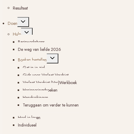
Resultaat
Toggle
Doen
submenu
Toggle
Hulp
submenu
Basisworkshops
De weg van liefde 2026
Toggle
Boeken bestellen
submenu
Gat in je ziel
Gids voor Verlaat Verdriet
Verlaat Verdriet (Ver)Werkboek
Herinneringsboeken
Handreikingen
Teruggaan om verder te kunnen
Heel je leven
Individueel