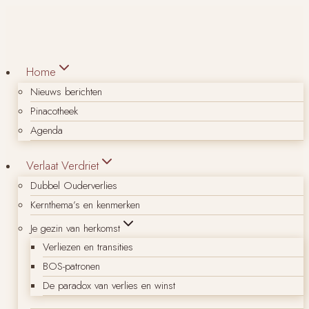
Doorgaan
naar
inhoud
Home
Nieuws berichten
Pinacotheek
Agenda
Verlaat Verdriet
Dubbel Ouderverlies
Kernthema’s en kenmerken
Je gezin van herkomst
Verliezen en transities
BOS-patronen
De paradox van verlies en winst