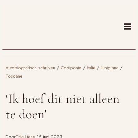
Doorgaan
naar
inhoud
Autobiografisch schrijven
/
Codiponte
/
Italië
/
Lunigiana
/
Toscane
‘Ik hoef dit niet alleen
te doen’
Door
Titia Liese
15 juni 2023