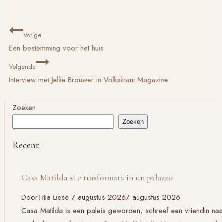
Bericht
Vorige
navigatie
Een bestemming voor het huis
Volgende
Interview met Jellie Brouwer in Volkskrant Magazine
Zoeken
Zoeken
Recent:
Casa Matilda si è trasformata in un palazzo
Door
Titia Liese
7 augustus 2026
7 augustus 2026
Casa Matilda is een paleis geworden, schreef een vriendin na