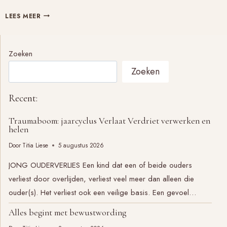
COUVEUSE:
LEES MEER
EXTRA
COMPLICERENDE
FACTOREN
Zoeken
BIJ
Zoeken
VERLAAT
VERDRIET
Recent:
Traumaboom: jaarcyclus Verlaat Verdriet verwerken en
helen
Door
Titia Liese
5 augustus 2026
JONG OUDERVERLIES Een kind dat een of beide ouders
verliest door overlijden, verliest veel meer dan alleen die
ouder(s). Het verliest ook een veilige basis. Een gevoel…
Alles begint met bewustwording