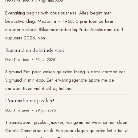
Door
Titia Liese
2 augustus 2026
Everything begins with cousiousness. Alles begint met
bewustwording. Madonna – 1958, 5 jaar toen ze haar
moeder verloor. Bliksemoptreden bij Pride Amsterdam op 1
augustus 2026, van…
Sigmund en de blinde vlek
Door
Titia Liese
30 juli 2026
Sigmund Een paar weken geleden kreeg ik deze cartoon van
Sigmund in m’n app. Een ervaringsgenote appte me de
cartoon. Even viel ik stil bij het zien….
Traumaboom: jazeker!
Door
Titia Liese
29 juli 2026
Traumaboom: jazeker Jazeker, we gaan het weer samen doen!
Geerte Cammeraat en ik. Een paar dagen geleden liet ik het al