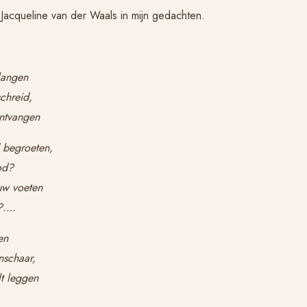
Jacqueline van der Waals in mijn gedachten.
langen
chreid,
ontvangen
d begroeten,
od?
uw voeten
t?….
en
nschaar,
t leggen