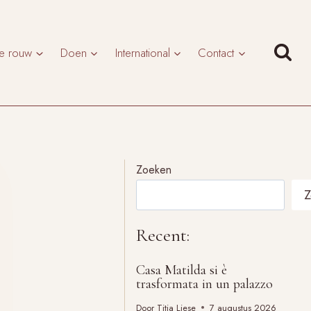
te rouw
Doen
International
Contact
Zoeken
Z
Recent:
Casa Matilda si è
trasformata in un palazzo
Door
Titia Liese
7 augustus 2026