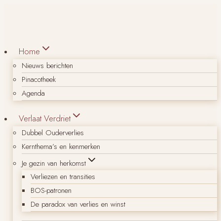
Doorgaan
naar
inhoud
Home
Nieuws berichten
Pinacotheek
Agenda
Verlaat Verdriet
Dubbel Ouderverlies
Kernthema’s en kenmerken
Je gezin van herkomst
Verliezen en transities
BOS-patronen
De paradox van verlies en winst