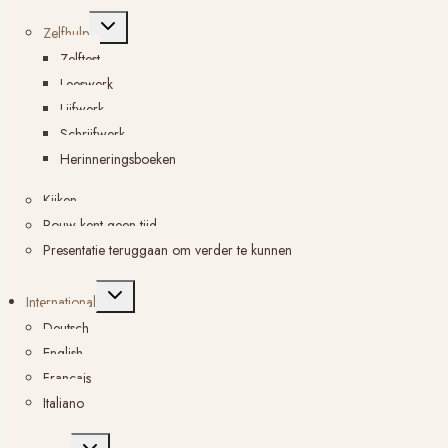
Toggle
Zelfhulp
submenu
Zelftest
Leeswerk
Lijfwerk
Schrijfwerk
Herinneringsboeken
Kijken
Rouw kent geen tijd
Presentatie teruggaan om verder te kunnen
Toggle
International
submenu
Deutsch
English
Français
Italiano
Toggle