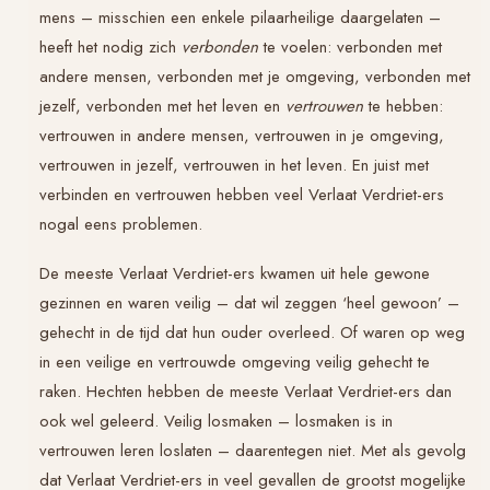
mens – misschien een enkele pilaarheilige daargelaten –
heeft het nodig zich
verbonden
te voelen: verbonden met
andere mensen, verbonden met je omgeving, verbonden met
jezelf, verbonden met het leven en
vertrouwen
te hebben:
vertrouwen in andere mensen, vertrouwen in je omgeving,
vertrouwen in jezelf, vertrouwen in het leven. En juist met
verbinden en vertrouwen hebben veel
Verlaat Verdriet
-ers
nogal eens problemen.
De meeste
Verlaat Verdriet
-ers kwamen uit hele gewone
gezinnen en waren veilig – dat wil zeggen ‘heel gewoon’ –
gehecht in de tijd dat hun ouder overleed. Of waren op weg
in een veilige en vertrouwde omgeving veilig gehecht te
raken. Hechten hebben de meeste
Verlaat Verdriet
-ers dan
ook wel geleerd. Veilig losmaken – losmaken is in
vertrouwen leren loslaten – daarentegen niet. Met als gevolg
dat
Verlaat Verdriet
-ers in veel gevallen de grootst mogelijke