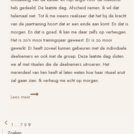
heb gedeeld. De laatste dag. Afscheid nemen. Ik wil dat
helemaal niet. Tot ik me ineens realiseer dat het bij de kracht
van de jaartraining hoort dat er een einde aan komt. En dat is
morgen. En dat is goed. Ik kan me daar zelfs op verheugen.
Het is zo’n mooi trainingsjaar geweest. Er is zo mooi
gewerkt. Er heeft zoveel kunnen gebeuren met de individuele
deelnemers en ook met de groep. Deze laatste dag sluiten
we af met rituelen die de deelnemers uitvoeren. Het
merendeel van hen heeft al laten weten hoe haar ritueel eruit
zal gaan zien. Ik verheug me echt op morgen.
Fiat
Lees meer
Paginanavigatie
Vorige
1
…
7
8
9
pagina
Zoeken