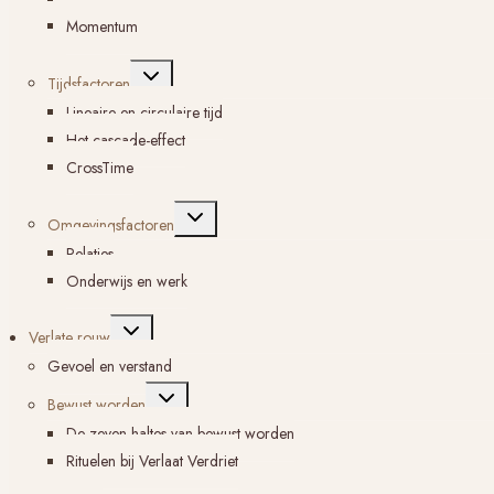
Momentum
Toggle
Tijdsfactoren
submenu
Lineaire en circulaire tijd
Het cascade-effect
CrossTime
Toggle
Omgevingsfactoren
submenu
Relaties
Onderwijs en werk
Toggle
Verlate rouw
submenu
Gevoel en verstand
Toggle
Bewust worden
submenu
De zeven haltes van bewust worden
Rituelen bij Verlaat Verdriet