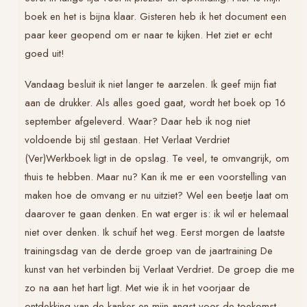
boek en het is bijna klaar. Gisteren heb ik het document een
paar keer geopend om er naar te kijken. Het ziet er echt
goed uit!
Vandaag besluit ik niet langer te aarzelen. Ik geef mijn fiat
aan de drukker. Als alles goed gaat, wordt het boek op 16
september afgeleverd. Waar? Daar heb ik nog niet
voldoende bij stil gestaan. Het
Verlaat Verdriet
(Ver)Werkboek
ligt in de opslag. Te veel, te omvangrijk, om
thuis te hebben. Maar nu? Kan ik me er een voorstelling van
maken hoe de omvang er nu uitziet? Wel een beetje laat om
daarover te gaan denken. En wat erger is: ik wil er helemaal
niet over denken. Ik schuif het weg. Eerst morgen de laatste
trainingsdag van de derde groep van de jaartraining
De
kunst van het verbinden bij Verlaat Verdriet
.
De groep die me
zo na aan het hart ligt. Met wie ik in het voorjaar de
ontdekking van de kanker en mijn angst voor de toekomst