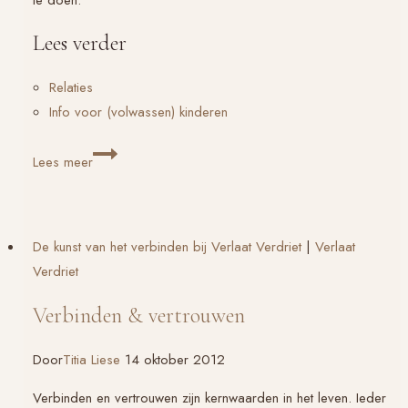
Lees verder
Relaties
Info voor (volwassen) kinderen
Puberteit-
Lees meer
pijn
De kunst van het verbinden bij Verlaat Verdriet
|
Verlaat
Verdriet
Verbinden & vertrouwen
Door
Titia Liese
14 oktober 2012
Verbinden en vertrouwen zijn kernwaarden in het leven. Ieder