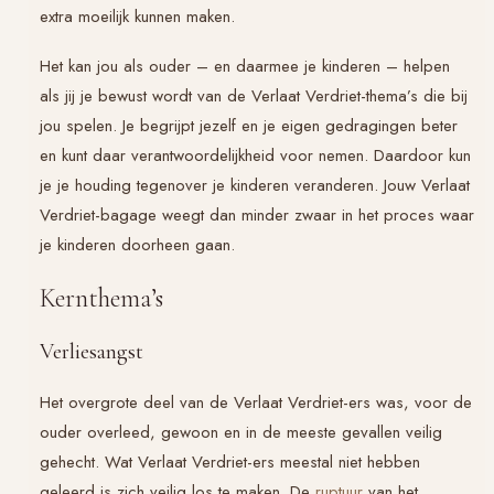
extra moeilijk kunnen maken.
Het kan jou als ouder – en daarmee je kinderen – helpen
als jij je bewust wordt van de
Verlaat Verdriet
-thema’s die bij
jou spelen. Je begrijpt jezelf en je eigen gedragingen beter
en kunt daar verantwoordelijkheid voor nemen. Daardoor kun
je je houding tegenover je kinderen veranderen. Jouw
Verlaat
Verdriet
-bagage weegt dan minder zwaar in het proces waar
je kinderen doorheen gaan.
Kernthema’s
Verliesangst
Het overgrote deel van de
Verlaat Verdriet
-ers was, voor de
ouder overleed, gewoon en in de meeste gevallen veilig
gehecht. Wat
Verlaat Verdriet
-ers meestal niet hebben
geleerd is zich veilig los te maken. De
ruptuur
van het