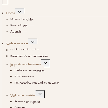
Toggle
Home
submenu
Nieuws berichten
Pinacotheek
Agenda
Toggle
Verlaat Verdriet
submenu
Dubbel Ouderverlies
Kernthema’s en kenmerken
Toggle
Je gezin van herkomst
submenu
Verliezen en transities
BOS-patronen
De paradox van verlies en winst
Toggle
Verlies en verdriet
submenu
Trauma en ruptuur
Ruptuur