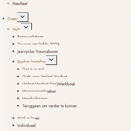
Resultaat
Toggle
Doen
submenu
Toggle
Hulp
submenu
Basisworkshops
De weg van liefde 2026
Jaarcyclus Traumaboom
Toggle
Boeken bestellen
submenu
Gat in je ziel
Gids voor Verlaat Verdriet
Verlaat Verdriet (Ver)Werkboek
Herinneringsboeken
Handreikingen
Teruggaan om verder te kunnen
Heel je leven
Individueel