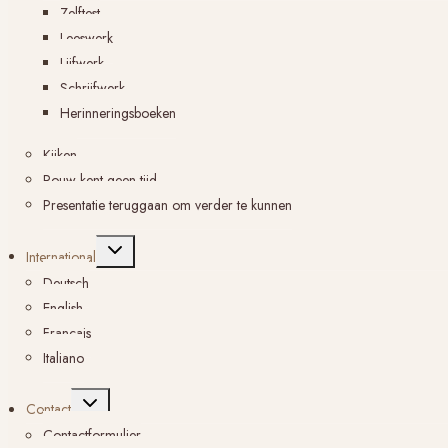
Zelftest
Leeswerk
Lijfwerk
Schrijfwerk
Herinneringsboeken
Kijken
Rouw kent geen tijd
Presentatie teruggaan om verder te kunnen
Toggle
International
submenu
Deutsch
English
Français
Italiano
Toggle
Contact
submenu
Contactformulier