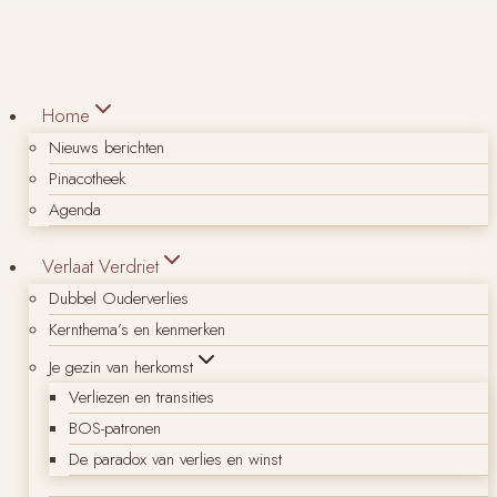
Doorgaan
naar
inhoud
Home
Nieuws berichten
Pinacotheek
Agenda
Verlaat Verdriet
Dubbel Ouderverlies
Kernthema’s en kenmerken
Je gezin van herkomst
Verliezen en transities
BOS-patronen
De paradox van verlies en winst