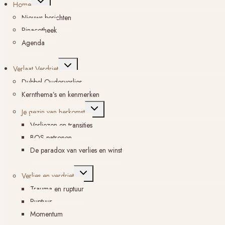
Home
submenu
Nieuws berichten
Pinacotheek
Agenda
Toggle
Verlaat Verdriet
submenu
Dubbel Ouderverlies
Kernthema’s en kenmerken
Toggle
Je gezin van herkomst
submenu
Verliezen en transities
BOS-patronen
De paradox van verlies en winst
Toggle
Verlies en verdriet
submenu
Trauma en ruptuur
Ruptuur
Momentum