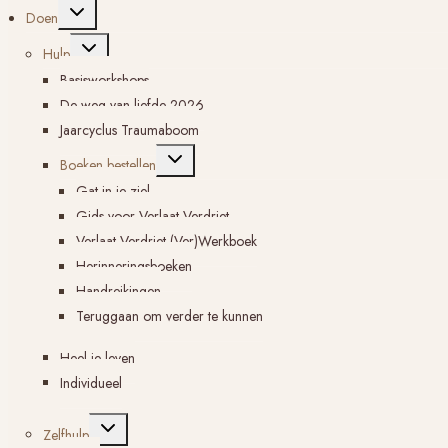
Toggle
Doen
submenu
Toggle
Hulp
submenu
Basisworkshops
De weg van liefde 2026
Jaarcyclus Traumaboom
Toggle
Boeken bestellen
submenu
Gat in je ziel
Gids voor Verlaat Verdriet
Verlaat Verdriet (Ver)Werkboek
Herinneringsboeken
Handreikingen
Teruggaan om verder te kunnen
Heel je leven
Individueel
Toggle
Zelfhulp
submenu