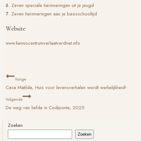
Zeven speciale herinneringen uit je jeugd
Zeven herinneringen aan je basisschooltijd
Website
www.kenniscentrumverlaatverdriet.info
Bericht
Vorige
navigatie
Casa Matilda, Huis voor levensverhalen wordt werkelijkheid!
Volgende
De weg van liefde in Codiponte, 2025
Zoeken
Zoeken