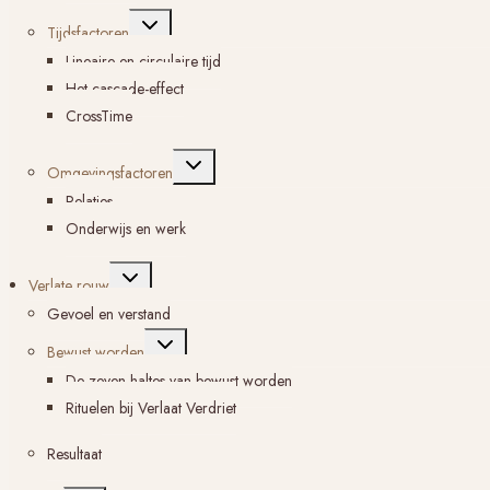
Toggle
Tijdsfactoren
submenu
Lineaire en circulaire tijd
Het cascade-effect
CrossTime
Toggle
Omgevingsfactoren
submenu
Relaties
Onderwijs en werk
Toggle
Verlate rouw
submenu
Gevoel en verstand
Toggle
Bewust worden
submenu
De zeven haltes van bewust worden
Rituelen bij Verlaat Verdriet
Resultaat