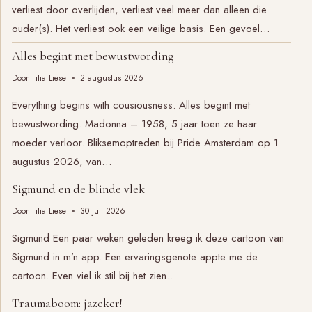
verliest door overlijden, verliest veel meer dan alleen die
ouder(s). Het verliest ook een veilige basis. Een gevoel…
Alles begint met bewustwording
Door
Titia Liese
2 augustus 2026
Everything begins with cousiousness. Alles begint met
bewustwording. Madonna – 1958, 5 jaar toen ze haar
moeder verloor. Bliksemoptreden bij Pride Amsterdam op 1
augustus 2026, van…
Sigmund en de blinde vlek
Door
Titia Liese
30 juli 2026
Sigmund Een paar weken geleden kreeg ik deze cartoon van
Sigmund in m’n app. Een ervaringsgenote appte me de
cartoon. Even viel ik stil bij het zien….
Traumaboom: jazeker!