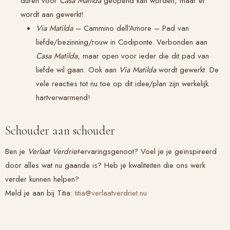
duren voor
Casa Matilda
geopend kan worden, maar er
wordt aan gewerkt!
Via Matilda
– Cammino dell’Amore – Pad van
liefde/bezinning/rouw in Codiponte. Verbonden aan
Casa Matilda
, maar open voor ieder die dit pad van
liefde wil gaan. Ook aan
Via Matilda
wordt gewerkt. De
vele reacties tot nu toe op dit idee/plan zijn werkelijk
hartverwarmend!
Schouder aan schouder
Ben je
Verlaat Verdriet-
ervaringsgenoot? Voel je je geïnspireerd
door alles wat nu gaande is? Heb je kwaliteiten die ons werk
verder kunnen helpen?
Meld je aan bij Titia:
titia@verlaatverdriet.nu