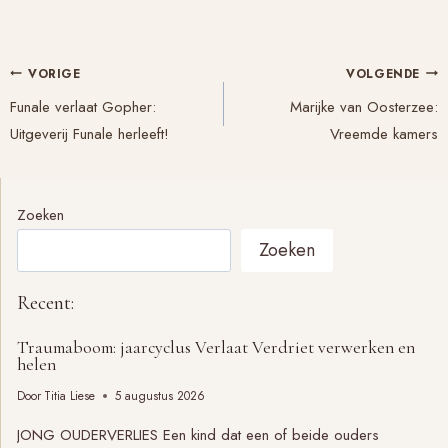
Bericht
VORIGE
VOLGENDE
navigatie
Funale verlaat Gopher:
Marijke van Oosterzee:
Uitgeverij Funale herleeft!
Vreemde kamers
Zoeken
Zoeken
Recent:
Traumaboom: jaarcyclus Verlaat Verdriet verwerken en
helen
Door
Titia Liese
5 augustus 2026
JONG OUDERVERLIES Een kind dat een of beide ouders