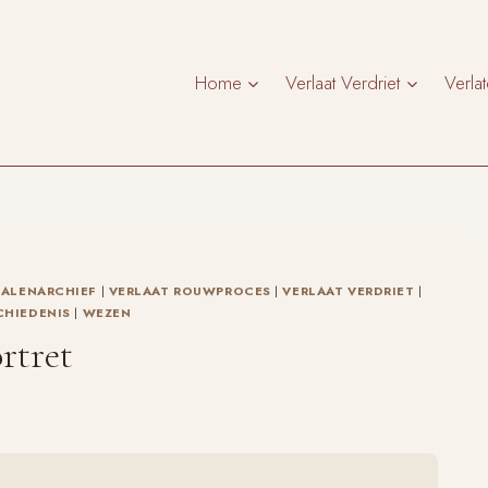
Home
Verlaat Verdriet
Verla
ALENARCHIEF
|
VERLAAT ROUWPROCES
|
VERLAAT VERDRIET
|
CHIEDENIS
|
WEZEN
ortret