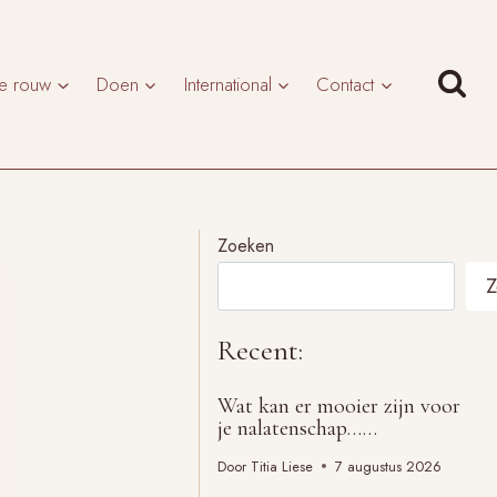
te rouw
Doen
International
Contact
Zoeken
Z
Recent:
Wat kan er mooier zijn voor
je nalatenschap……
Door
Titia Liese
7 augustus 2026