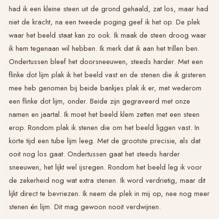
had ik een kleine steen uit de grond gehaald, zat los, maar had
niet de kracht, na een tweede poging geef ik het op. De plek
waar het beeld staat kan zo ook. Ik maak de steen droog waar
ik hem tegenaan wil hebben. Ik merk dat ik aan het trillen ben.
Ondertussen bleef het doorsneeuwen, steeds harder. Met een
flinke dot lijm plak ik het beeld vast en de stenen die ik gisteren
mee heb genomen bij beide bankjes plak ik er, met wederom
een flinke dot lijm, onder. Beide zijn gegraveerd met onze
namen en jaartal. Ik moet het beeld klem zetten met een steen
erop. Rondom plak ik stenen die om het beeld liggen vast. In
korte tijd een tube lijm leeg. Met de grootste precisie, als dat
ooit nog los gaat. Ondertussen gaat het steeds harder
sneeuwen, het lijkt wel ijsregen. Rondom het beeld leg ik voor
de zekerheid nog wat extra stenen. Ik word verdrietig, maar dit
lijkt direct te bevriezen. Ik neem de plek in mij op, nee nog meer
stenen én lijm. Dit mag gewoon nooit verdwijnen.