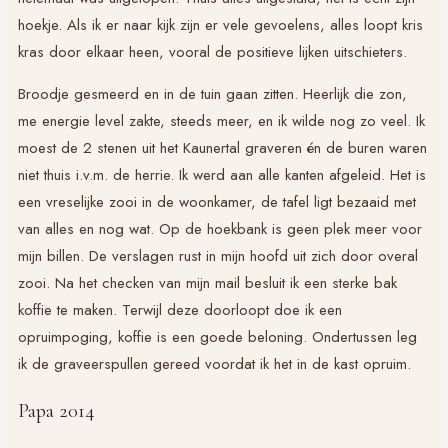
hoekje. Als ik er naar kijk zijn er vele gevoelens, alles loopt kris
kras door elkaar heen, vooral de positieve lijken uitschieters.
Broodje gesmeerd en in de tuin gaan zitten. Heerlijk die zon,
me energie level zakte, steeds meer, en ik wilde nog zo veel. Ik
moest de 2 stenen uit het Kaunertal graveren én de buren waren
niet thuis i.v.m. de herrie. Ik werd aan alle kanten afgeleid. Het is
een vreselijke zooi in de woonkamer, de tafel ligt bezaaid met
van alles en nog wat. Op de hoekbank is geen plek meer voor
mijn billen. De verslagen rust in mijn hoofd uit zich door overal
zooi. Na het checken van mijn mail besluit ik een sterke bak
koffie te maken. Terwijl deze doorloopt doe ik een
opruimpoging, koffie is een goede beloning. Ondertussen leg
ik de graveerspullen gereed voordat ik het in de kast opruim.
Papa 2014