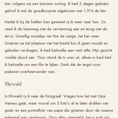
hier volgens mij een benzine oorlog. Ik had 2 dagen geleden
geloof ik wel de goedkoopste uitgekozen met 1.374 de liter.
Nadat ik bij de bakker ben geweest rij ik weer naar huis. Zo
reed ik de heenweg met de verwarming aan en terug met de
airco. Gezellig muziekje van Ilse de Lange, het kan weer.
Gisteren na het plaatsen van het beeld kon ik geen muziek en
geluiden verdragen, ik had behoefte aan veel stilte. Mijn gezicht
voelde dood aan. Thuis stond de tv uren uit, alleen in bed had
ik behoefte om een film te kijken. Denk dat de angst voor
piekeren overheersender was.
Ehrwald
In Ehrwald rij ik naar de fotograaf. Vragen hoe het met Opa
Hannes gaat, maar vooral om 5 foto’s af te laten drukken van
gister en een portretfoto van papa die gisteren door de sneeuw
helemaal was uitgelopen. Thuis alles uitgestald, het is echt zijn