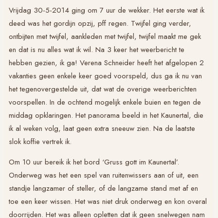
Vrijdag 30-5-2014 ging om 7 uur de wekker. Het eerste wat ik
deed was het gordijn opzij, pff regen. Twijfel ging verder,
ontbijten met twijfel, aankleden met twijfel, twijfel maakt me gek
en dat is nu alles wat ik wil. Na 3 keer het weerbericht te
hebben gezien, ik ga! Verena Schneider heeft het afgelopen 2
vakanties geen enkele keer goed voorspeld, dus ga ik nu van
het tegenovergestelde uit, dat wat de overige weerberichten
voorspellen. In de ochtend mogelijk enkele buien en tegen de
middag opklaringen. Het panorama beeld in het Kaunertal, die
ik al weken volg, laat geen extra sneeuw zien. Na de laatste
slok koffie vertrek ik.
Om 10 uur bereik ik het bord ‘Gruss gott im Kaunertal’.
Onderweg was het een spel van ruitenwissers aan of uit, een
standje langzamer of steller, of de langzame stand met af en
toe een keer wissen. Het was niet druk onderweg en kon overal
doorrijden. Het was alleen opletten dat ik geen snelwegen nam