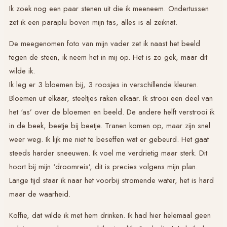
Ik zoek nog een paar stenen uit die ik meeneem. Ondertussen
zet ik een paraplu boven mijn tas, alles is al zeiknat.
De meegenomen foto van mijn vader zet ik naast het beeld
tegen de steen, ik neem het in mij op. Het is zo gek, maar dit
wilde ik.
Ik leg er 3 bloemen bij, 3 roosjes in verschillende kleuren.
Bloemen uit elkaar, steeltjes raken elkaar. Ik strooi een deel van
het ‘as’ over de bloemen en beeld. De andere helft verstrooi ik
in de beek, beetje bij beetje. Tranen komen op, maar zijn snel
weer weg. Ik lijk me niet te beseffen wat er gebeurd. Het gaat
steeds harder sneeuwen. Ik voel me verdrietig maar sterk. Dit
hoort bij mijn ‘droomreis’, dit is precies volgens mijn plan.
Lange tijd staar ik naar het voorbij stromende water, het is hard
maar de waarheid.
Koffie, dat wilde ik met hem drinken. Ik had hier helemaal geen