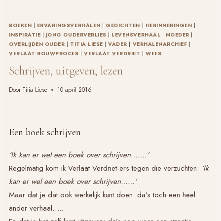
BOEKEN
|
ERVARINGSVERHALEN
|
GEDICHTEN
|
HERINNERINGEN
|
INSPIRATIE
|
JONG OUDERVERLIES
|
LEVENSVERHAAL
|
MOEDER
|
OVERLIJDEN OUDER
|
TITIA LIESE
|
VADER
|
VERHALENARCHIEF
|
VERLAAT ROUWPROCES
|
VERLAAT VERDRIET
|
WEES
Schrijven, uitgeven, lezen
Door
Titia Liese
10 april 2016
Een boek schrijven
‘Ik kan er wel een boek over schrijven…….’
Regelmatig kom ik
Verlaat Verdriet
-ers tegen die verzuchten:
‘Ik
kan er wel een boek over schrijven……’
Maar dat je dat ook werkelijk kunt doen: da’s toch een heel
ander verhaal…..