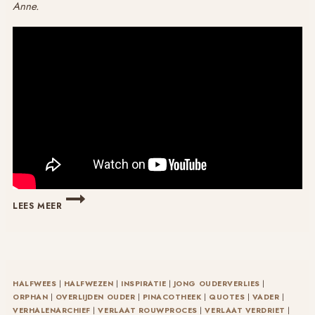
Anne.
HERMAN
LEES MEER
VAN
VEEN:
ANNE
HALFWEES
|
HALFWEZEN
|
INSPIRATIE
|
JONG OUDERVERLIES
|
ORPHAN
|
OVERLIJDEN OUDER
|
PINACOTHEEK
|
QUOTES
|
VADER
|
VERHALENARCHIEF
|
VERLAAT ROUWPROCES
|
VERLAAT VERDRIET
|