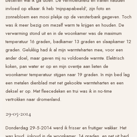
beseffen wat ik ga doen. De vermoeidheid en tranen hadden
invloed op elkaar. Ik heb ‘mijnpapabeeld’, zijn foto en
zonnebloem een mooi plekje op de vensterbank gegeven. Toch
was ik meer bezig om mezelf warm te krijgen en houden. De
verwarming stond uit en in de woonkamer was de maximum
temperatuur 16 graden, badkamer 13 graden en slaapkamer 12
graden. Gelukkig had ik al mijn warmteharten mee, voor een
ander doel, maar gaven mij nu voldoende warmte. Elektrisch
koken, pan water er op en mijn oventje aan lieten de
woonkamer temperatuur stijgen naar 19 graden. In mijn bed lag
een metalen dienblad met net gekookte warmteharten en een
deksel er op. Met fleecedeken en trui was ik in no-time
vertrokken naar dromenland.
29-05-2014
Donderdag 29-5-2014 werd ik frisser en fruitiger wakker. Het
was koud, ijskoud in de woonkamer, 14 graden, en net uit bed