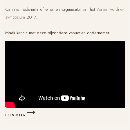
Carin is mede-initiatiefnemer en -organisator van het
Verlaat Verdriet
-
symposium
2017.
Maak kennis met deze bijzondere vrouw en ondernemer:
SCHRIJVEN,
LEES MEER
UITGEVEN,
LEZEN