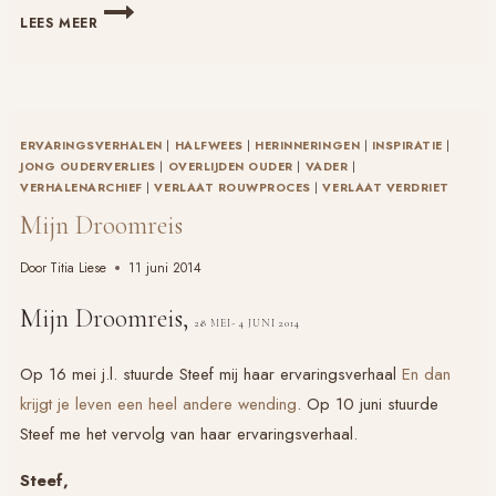
MARK
LEES MEER
ROTHKO
ERVARINGSVERHALEN
|
HALFWEES
|
HERINNERINGEN
|
INSPIRATIE
|
JONG OUDERVERLIES
|
OVERLIJDEN OUDER
|
VADER
|
VERHALENARCHIEF
|
VERLAAT ROUWPROCES
|
VERLAAT VERDRIET
Mijn Droomreis
Door
Titia Liese
11 juni 2014
Mijn Droomreis,
28 MEI- 4 JUNI 2014
Op 16 mei j.l. stuurde Steef mij haar ervaringsverhaal
En dan
krijgt je leven een heel andere wending
. Op 10 juni stuurde
Steef me het vervolg van haar ervaringsverhaal.
Steef,