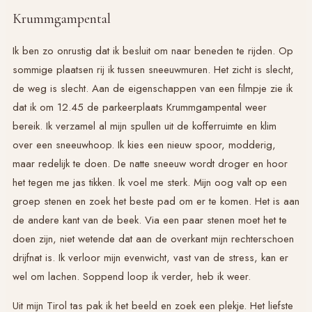
Krummgampental
Ik ben zo onrustig dat ik besluit om naar beneden te rijden. Op
sommige plaatsen rij ik tussen sneeuwmuren. Het zicht is slecht,
de weg is slecht. Aan de eigenschappen van een filmpje zie ik
dat ik om 12.45 de parkeerplaats Krummgampental weer
bereik. Ik verzamel al mijn spullen uit de kofferruimte en klim
over een sneeuwhoop. Ik kies een nieuw spoor, modderig,
maar redelijk te doen. De natte sneeuw wordt droger en hoor
het tegen me jas tikken. Ik voel me sterk. Mijn oog valt op een
groep stenen en zoek het beste pad om er te komen. Het is aan
de andere kant van de beek. Via een paar stenen moet het te
doen zijn, niet wetende dat aan de overkant mijn rechterschoen
drijfnat is. Ik verloor mijn evenwicht, vast van de stress, kan er
wel om lachen. Soppend loop ik verder, heb ik weer.
Uit mijn Tirol tas pak ik het beeld en zoek een plekje. Het liefste