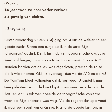
35 jaar,
14 jaar toen ze haar vader verloor
als gevolg van ziekte.
28-05-2014
Gister (woensdag 28-5-2014) ging om 4 uur de wekker na een
goede nacht. Binnen een uurtje zat ik in de auto. Mijn
‘droomreis’ gestart. Dat ik last heb van topografische dyslectie
weet ik al langer, maar zo dicht bij huis is nieuw. Op de A12
stonden borden dat de A2 was afgesloten, precies de route
die ik wilde nemen. Oké, ik overstag, dan via de A12 en de A3.
De TomTom bleef volhouden dat ik fout reed. Uiteindelijk naar
hem geluisterd en in de buurt bij Arnhem naar beneden via de
A50 en A73. Ook toen speelde de topografische dyslectie
weer op. Mijn oriëntatie was weg. Via de regenradar app vond
ik weer een soort van oriëntatie. Ik ging de goede kant op, in