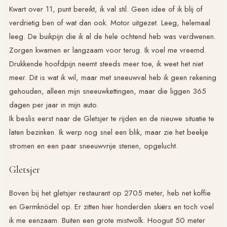
Kwart over 11, punt bereikt, ik val stil. Geen idee of ik blij of
verdrietig ben of wat dan ook. Motor uitgezet. Leeg, helemaal
leeg. De buikpijn die ik al de hele ochtend heb was verdwenen.
Zorgen kwamen er langzaam voor terug. Ik voel me vreemd.
Drukkende hoofdpijn neemt steeds meer toe, ik weet het niet
meer. Dit is wat ik wil, maar met sneeuwval heb ik geen rekening
gehouden, alleen mijn sneeuwkettingen, maar die liggen 365
dagen per jaar in mijn auto.
Ik beslis eerst naar de Gletsjer te rijden en de nieuwe situatie te
laten bezinken. Ik werp nog snel een blik, maar zie het beekje
stromen en een paar sneeuwvrije stenen, opgelucht.
Gletsjer
Boven bij het gletsjer restaurant op 2705 meter, heb net koffie
en Germknödel op. Er zitten hier honderden skiërs en toch voel
ik me eenzaam. Buiten een grote mistwolk. Hooguit 50 meter