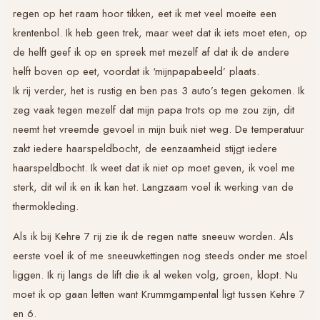
regen op het raam hoor tikken, eet ik met veel moeite een
krentenbol. Ik heb geen trek, maar weet dat ik iets moet eten, op
de helft geef ik op en spreek met mezelf af dat ik de andere
helft boven op eet, voordat ik ‘mijnpapabeeld’ plaats.
Ik rij verder, het is rustig en ben pas 3 auto’s tegen gekomen. Ik
zeg vaak tegen mezelf dat mijn papa trots op me zou zijn, dit
neemt het vreemde gevoel in mijn buik niet weg. De temperatuur
zakt iedere haarspeldbocht, de eenzaamheid stijgt iedere
haarspeldbocht. Ik weet dat ik niet op moet geven, ik voel me
sterk, dit wil ik en ik kan het. Langzaam voel ik werking van de
thermokleding.
Als ik bij Kehre 7 rij zie ik de regen natte sneeuw worden. Als
eerste voel ik of me sneeuwkettingen nog steeds onder me stoel
liggen. Ik rij langs de lift die ik al weken volg, groen, klopt. Nu
moet ik op gaan letten want Krummgampental ligt tussen Kehre 7
en 6.