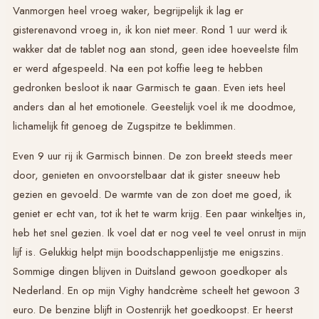
Vanmorgen heel vroeg waker, begrijpelijk ik lag er
gisterenavond vroeg in, ik kon niet meer. Rond 1 uur werd ik
wakker dat de tablet nog aan stond, geen idee hoeveelste film
er werd afgespeeld. Na een pot koffie leeg te hebben
gedronken besloot ik naar Garmisch te gaan. Even iets heel
anders dan al het emotionele. Geestelijk voel ik me doodmoe,
lichamelijk fit genoeg de Zugspitze te beklimmen.
Even 9 uur rij ik Garmisch binnen. De zon breekt steeds meer
door, genieten en onvoorstelbaar dat ik gister sneeuw heb
gezien en gevoeld. De warmte van de zon doet me goed, ik
geniet er echt van, tot ik het te warm krijg. Een paar winkeltjes in,
heb het snel gezien. Ik voel dat er nog veel te veel onrust in mijn
lijf is. Gelukkig helpt mijn boodschappenlijstje me enigszins.
Sommige dingen blijven in Duitsland gewoon goedkoper als
Nederland. En op mijn Vighy handcrème scheelt het gewoon 3
euro. De benzine blijft in Oostenrijk het goedkoopst. Er heerst