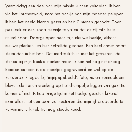
Vanmiddag een deel van mijn missie kunnen voltooien. Ik ben
via het Lärchenwald, naar het bankje van mijn moeder gelopen.
Ik heb het beeld hierop gezet en heb 2 stenen gezocht. Toen
pas leek er een soort steentje te vallen dat dit bij mijn hele
ritueel hoort. Doorgelopen naar mijn nieuwe bankje, althans
nieuwe planken, en hier hetzelfde gedaan. Een heel ander soort
steen dan in het bos. Dat merkte ik thuis met het graveren, de
stenen bij mijn bankje stonken meer. Ik kon het nog net droog
houden en toen ik de steentjes gegraveerd en wel op de
vensterbank legde bij ‘mijnpapabeeld’, foto, as en zonnebloem
bleven de tranen urenlang op het drempeltje liggen van gaat het
komen of niet. Ik heb lange tijd in het hoekje gezeten kijkend
naar alles, net een paar zonnestralen die mijn lijf probeerde te
verwarmen, ik heb het nog steeds koud.