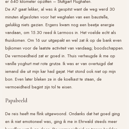
er 640 kilometer opzitten – Stuttgart Flughafen.
De A7 gaat lekker, al was ik gespitst want de weg werd 30
minuten afgesloten voor het weghalen van een baustelle,
gelukkig niets gezien. Ergens kwam nog een beetje energie
vandaan, om 15.30 reed ik Lermoos in. Het voelde echt als
thuiskomen. Om 16 uur uitgepakt en wel zat ik op de bank even
bijkomen voor de laatste activiteit van vandaag; boodschappen.
De vermoeidheid zat er goed in. Thuis verheugde ik me op
vanille yoghurt met rote grutze. Ik was er van overtuigd dat
iemand die uit mijn kar had gejat. Het stond ook niet op mijn
bon. Even later bleken ze in de koelkast te staan, de
vermoeidheid begint zijn tol te eisen.
Papabeeld
De reis heeft me flink uitgewoond. Ondanks dat het goed ging
en ik niet emotioneel was, ging ik me in Ehrwald steeds meer