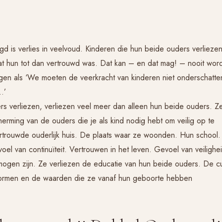
gd is verlies in veelvoud. Kinderen die hun beide ouders verliezen
wat hun tot dan vertrouwd was. Dat kan – en dat mag! – nooit wor
en als ‘We moeten de veerkracht van kinderen niet onderschatten
…’
rs verliezen, verliezen veel meer dan alleen hun beide ouders. Z
herming van de ouders die je als kind nodig hebt om veilig op te
ertrouwde ouderlijk huis. De plaats waar ze woonden. Hun school.
el van continuïteit. Vertrouwen in het leven. Gevoel van veilighe
ogen zijn. Ze verliezen de educatie van hun beide ouders. De cu
ormen en de waarden die ze vanaf hun geboorte hebben