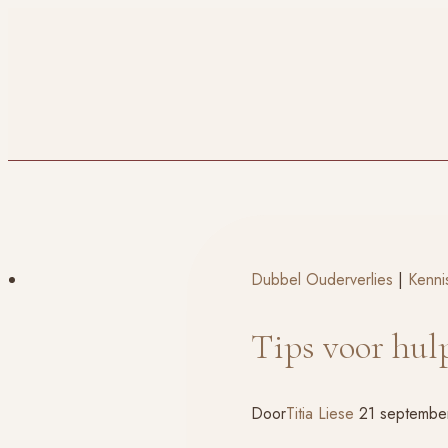
Doorgaan
naar
inhoud
Dubbel Ouderverlies
|
Kenni
Tips voor hul
Door
Titia Liese
21 septembe