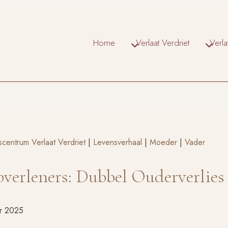
Home
Verlaat Verdriet
Verl
scentrum Verlaat Verdriet
|
Levensverhaal
|
Moeder
|
Vader
pverleners: Dubbel Ouderverlies
r 2025