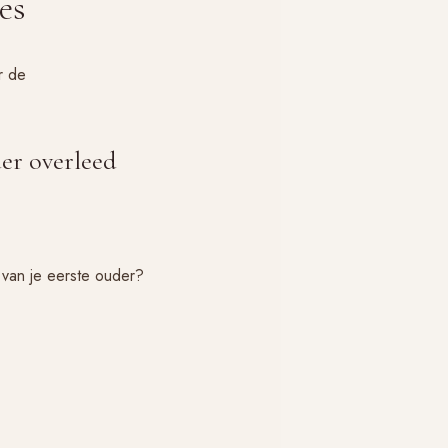
es
r de
der overleed
 van je eerste ouder?