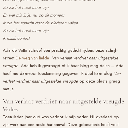
Zo zal het nooit meer zijn
En wat mis ik je, nu op dit moment
Ik zie het zonlicht door de bladeren vallen
Zo zal het nooit meer zijn
Ik maak contact
Ada de Vette schreef een prachtig gedicht tijdens onze schrijf-
retreat
De weg van liefde
:
Van verlaat verdriet naar uitgestelde
vreugde
. Ada heb ik gevraagd of ik haar blog mag delen – Ada
heeft me daarvoor toestemming gegeven. Ik deel haar blog
Van
verlaat verdriet naar uitgestelde vreugde
op deze plaats graag
met je.
Van verlaat verdriet naar uitgestelde vreugde
Verlies
Toen ik tien jaar oud was verloor ik mijn vader. Hij overleed op
zijn werk aan een acute hartaanval. Deze gebeurtenis heeft veel