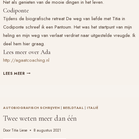
Net als genieten van de mooie dingen in het leven.
Codiponte
Tijdens de biografische retreat De weg van liefde met Titia in
Codiponte schreef ik een Pantoum. Het was het startpunt van mijn
heling en mijn weg van verlaat verdriet naar uitgestelde vreugde. Ik
deel hem hier graag.
Lees meer over Ada
http://agaatcoaching.nl
DE
LEES MEER
WEG
VAN
LIEFDE:
VAN
VERLAAT
AUTOBIOGRAFISCH SCHRIJVEN
|
BEELDTAAL
|
ITALIË
VERDRIET
Twee weten meer dan één
NAAR
UITGESTELDE
Door
Titia Liese
8 augustus 2021
VREUGDE