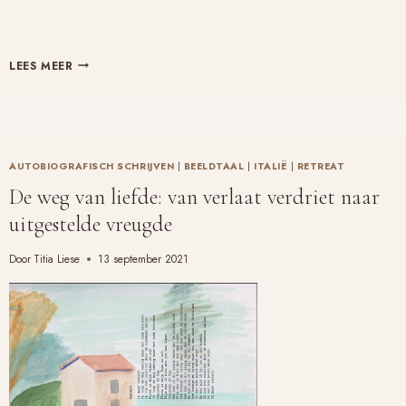
MAMA
LEES MEER
WIL
WEG
–
EEN
ZOEKTOCHT
AUTOBIOGRAFISCH SCHRIJVEN
|
BEELDTAAL
|
ITALIË
|
RETREAT
NAAR
De weg van liefde: van verlaat verdriet naar
MIJN
uitgestelde vreugde
MOEDER
Door
Titia Liese
13 september 2021