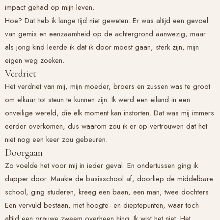
impact gehad op mijn leven.
Hoe? Dat heb ik lange tijd niet geweten. Er was altijd een gevoel
van gemis en eenzaamheid op de achtergrond aanwezig, maar
als jong kind leerde ik dat ik door moest gaan, sterk zijn, mijn
eigen weg zoeken.
Verdriet
Het verdriet van mij, mijn moeder, broers en zussen was te groot
om elkaar tot steun te kunnen zijn. Ik werd een eiland in een
onveilige wereld, die elk moment kan instorten. Dat was mij immers
eerder overkomen, dus waarom zou ik er op vertrouwen dat het
niet nog een keer zou gebeuren.
Doorgaan
Zo voelde het voor mij in ieder geval. En ondertussen ging ik
dapper door. Maakte de basisschool af, doorliep de middelbare
school, ging studeren, kreeg een baan, een man, twee dochters.
Een vervuld bestaan, met hoogte- en dieptepunten, waar toch
altijd een grauwe zweem overheen hing. Ik wist het niet. Het