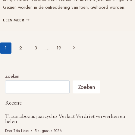
Gezien worden in de ontreddering van toen. Gehoord worden.
ONTREDDERING:
LEES MEER
GEZIEN
EN
GEHOORD
Paginanavigatie
WORDEN
Volgende
1
2
3
…
19
pagina
Zoeken
Zoeken
Recent:
Traumaboom: jaarcyclus Verlaat Verdriet verwerken en
helen
Door
Titia Liese
5 augustus 2026