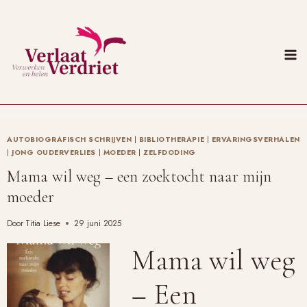
Doorgaan
naar
inhoud
AUTOBIOGRAFISCH SCHRIJVEN
|
BIBLIOTHERAPIE
|
ERVARINGSVERHALEN
|
JONG OUDERVERLIES
|
MOEDER
|
ZELFDODING
Mama wil weg – een zoektocht naar mijn
moeder
Door
Titia Liese
29 juni 2025
Mama wil weg
– Een