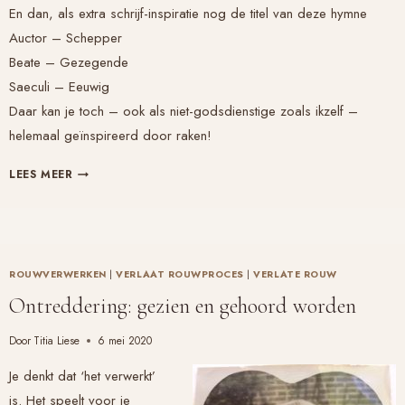
En dan, als extra schrijf-inspiratie nog de titel van deze hymne
Auctor – Schepper
Beate – Gezegende
Saeculi – Eeuwig
Daar kan je toch – ook als niet-godsdienstige zoals ikzelf –
helemaal geïnspireerd door raken!
TWEE
LEES MEER
WETEN
MEER
DAN
ÉÉN
ROUWVERWERKEN
|
VERLAAT ROUWPROCES
|
VERLATE ROUW
Ontreddering: gezien en gehoord worden
Door
Titia Liese
6 mei 2020
Je denkt dat ‘het verwerkt’
is. Het speelt voor je