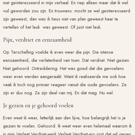
niet geïnteresseerd in mijn verhaal. En riep alleen maar dat ik wel
vuil geworden zou zijn. En trouwens: mocht ze wel geïnteresseerd
zijn geweest, dan was ik heus niet van plan geweest haar te
vertellen of het leuk was geweest. Of juist niet leuk.
Pijn, verdriet en eenzaamheid
Op Terschelling voelde ik even weer die pijn. Die intense
eenzaamheid, die verlatenheid van toen. Dat verdriet. Niet gezien.
Niet gehoord. Ontreddering. Het was goed dat die gevoelens
weer even werden aangeraakt. Want ik realiseerde me ook hoe
vaak ik toch nog primair reageer vanuit die oude gevoelens. Ze
zijn er dus nog. Ze zijn deel van mij. En dat mag. Nu wel.
Je gezien en je gehoord voelen
Even weet ik weer, letterlijk aan den lijve, hoe belangrijk het is je
gezien te voelen. Gehoord. Ik weet weer even helemaal waarom ik
in mijn Verlaat Verdriet-werk Verlaat Verdriet-ers juist dat wil geven.