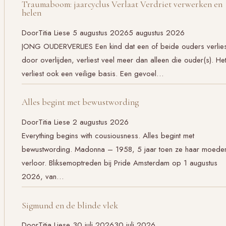
Traumaboom: jaarcyclus Verlaat Verdriet verwerken en
helen
Door
Titia Liese
5 augustus 2026
5 augustus 2026
JONG OUDERVERLIES Een kind dat een of beide ouders verlies
door overlijden, verliest veel meer dan alleen die ouder(s). He
verliest ook een veilige basis. Een gevoel…
Alles begint met bewustwording
Door
Titia Liese
2 augustus 2026
Everything begins with cousiousness. Alles begint met
bewustwording. Madonna – 1958, 5 jaar toen ze haar moede
verloor. Bliksemoptreden bij Pride Amsterdam op 1 augustus
2026, van…
Sigmund en de blinde vlek
Door
Titia Liese
30 juli 2026
30 juli 2026