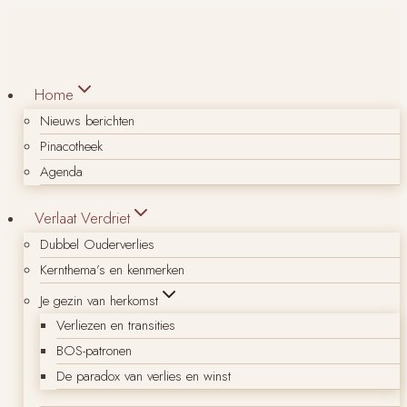
Doorgaan
naar
inhoud
Home
Nieuws berichten
Pinacotheek
Agenda
Verlaat Verdriet
Dubbel Ouderverlies
Kernthema’s en kenmerken
Je gezin van herkomst
Verliezen en transities
BOS-patronen
De paradox van verlies en winst