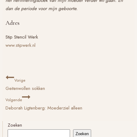
het herinneringsboek van mijn moeder verder wil gaan. En
dan de periode voor mijn geboorte.
Adres
Stip Stencil Werk
www.stipwerk.nl
Bericht
Vorige
navigatie
Geitenwollen sokken
Volgende
Deborah Ligtenberg: Moederziel alleen
Zoeken
Zoeken