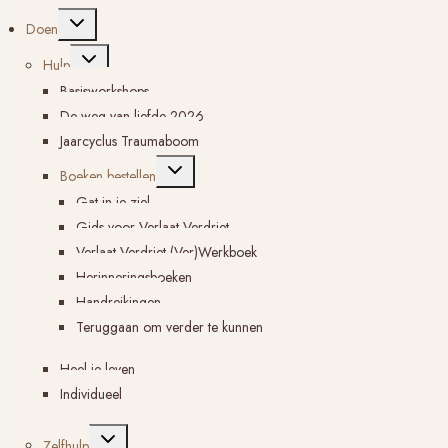
Toggle
Doen
submenu
Toggle
Hulp
submenu
Basisworkshops
De weg van liefde 2026
Jaarcyclus Traumaboom
Toggle
Boeken bestellen
submenu
Gat in je ziel
Gids voor Verlaat Verdriet
Verlaat Verdriet (Ver)Werkboek
Herinneringsboeken
Handreikingen
Teruggaan om verder te kunnen
Heel je leven
Individueel
Toggle
Zelfhulp