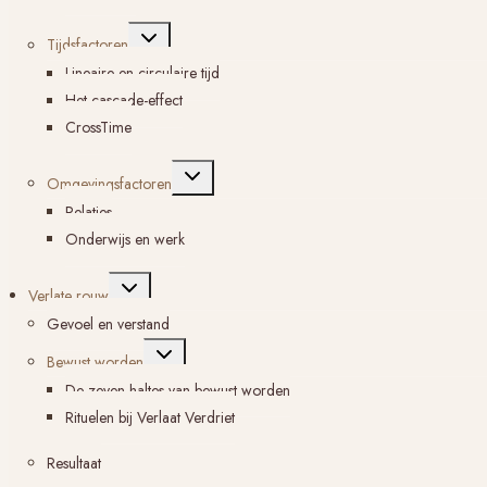
Toggle
Tijdsfactoren
submenu
Lineaire en circulaire tijd
Het cascade-effect
CrossTime
Toggle
Omgevingsfactoren
submenu
Relaties
Onderwijs en werk
Toggle
Verlate rouw
submenu
Gevoel en verstand
Toggle
Bewust worden
submenu
De zeven haltes van bewust worden
Rituelen bij Verlaat Verdriet
Resultaat