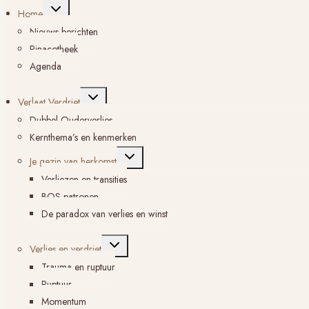
Toggle
Home
submenu
Nieuws berichten
Pinacotheek
Agenda
Toggle
Verlaat Verdriet
submenu
Dubbel Ouderverlies
Kernthema’s en kenmerken
Toggle
Je gezin van herkomst
submenu
Verliezen en transities
BOS-patronen
De paradox van verlies en winst
Toggle
Verlies en verdriet
submenu
Trauma en ruptuur
Ruptuur
Momentum