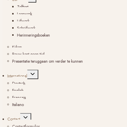
submenu
Zelftest
Leeswerk
Lijfwerk
Schrijfwerk
Herinneringsboeken
Kijken
Rouw kent geen tijd
Presentatie teruggaan om verder te kunnen
Toggle
International
submenu
Deutsch
English
Français
Italiano
Toggle
Contact
submenu
Contactformulier