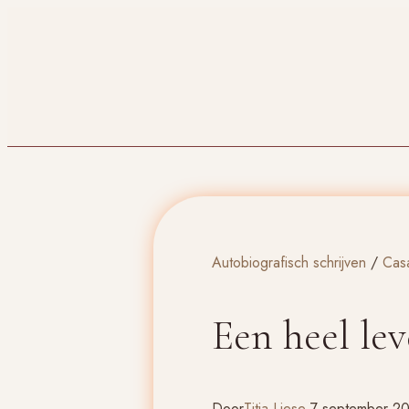
Doorgaan
naar
inhoud
Autobiografisch schrijven
/
Cas
Een heel lev
Door
Titia Liese
7 september 2