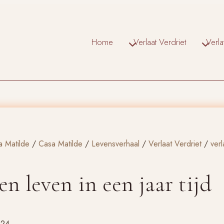
Home
Verlaat Verdriet
Verl
a Matilde
/
Casa Matilde
/
Levensverhaal
/
Verlaat Verdriet
/
ver
en leven in een jaar tijd
024