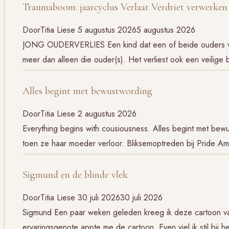
Traumaboom: jaarcyclus Verlaat Verdriet verwerken
Door
Titia Liese
5 augustus 2026
5 augustus 2026
JONG OUDERVERLIES Een kind dat een of beide ouders verli
meer dan alleen die ouder(s). Het verliest ook een veilige
Alles begint met bewustwording
Door
Titia Liese
2 augustus 2026
Everything begins with cousiousness. Alles begint met be
toen ze haar moeder verloor. Bliksemoptreden bij Pride 
Sigmund en de blinde vlek
Door
Titia Liese
30 juli 2026
30 juli 2026
Sigmund Een paar weken geleden kreeg ik deze cartoon va
ervaringsgenote appte me de cartoon. Even viel ik stil bij h