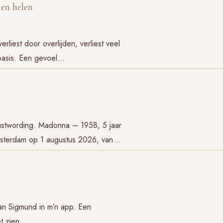
 en helen
est door overlijden, verliest veel
 basis. Een gevoel…
wustwording. Madonna – 1958, 5 jaar
Amsterdam op 1 augustus 2026, van…
n Sigmund in m’n app. Een
et zien….