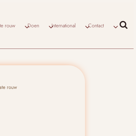
ate rouw
Doen
International
Contact
late rouw