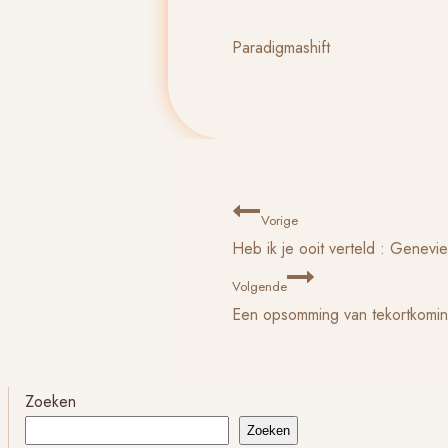
Paradigmashift
Bericht
Vorige
Heb ik je ooit verteld : Genevi
navigatie
Volgende
Een opsomming van tekortkomi
Zoeken
Zoeken