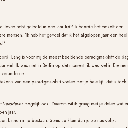
el leven hebt geleefd in een jaar tijd? Ik hoorde het mezelf een
re mensen. ‘Ik heb het gevoel dat ik het afgelopen jaar een heel
d.’
woord. Lang is voor mij de meest beeldende paradigma-shift de da
r viel. Ik was niet in Berlijn op dat moment, ik was wel in Bremen
d veranderde.
kenis van een paradigma-shift voelen met je hele lijf: dat is toch
t Verdriet
-er mogelijk ook. Daarom wil ik graag met je delen wat e
pen jaar.
ngen binnen in je bestaan. Soms zo klein dan je ze nauwelijks