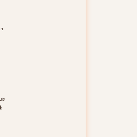
in
n
uis
k