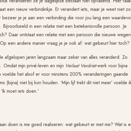
 stuk veranderen ze je dagelijkse bestaan niet opvallend. Hier raak
aat een nieuw verbindinkje. Er verandert iets, maar je weet niet zo
r bezeer je je aan een verbinding die voor jou lang een waardevo
 Bijvoorbeeld in een relatie met een betekenisvolle persoon. Je
 toch? Daar ontstaat een relatie met een persoon die nieuwe wegen
 Op een andere manier vraag je je ook af: wat gebeurt hier toch?
in de afgelopen jaren langzaam maar zeker van alles veranderd. Zo
. Omdat mijn privé-leven en mijn
Verlaat Verdriet
-werk voor bijna
n voelde het alsof er voor minstens 200% veranderingen gaande
 (bijna) niet bij kon houden. ‘Mijn lijf trekt dit niet meer’ voelde i
 ‘Ik moet iets doen.’
aan doen is me goed realiseren: wat gebeurt er met me? Wat is e