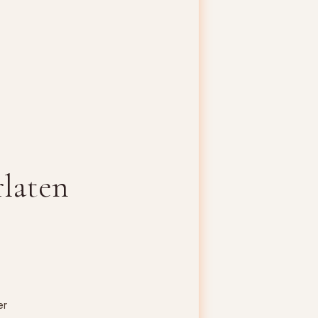
rlaten
er