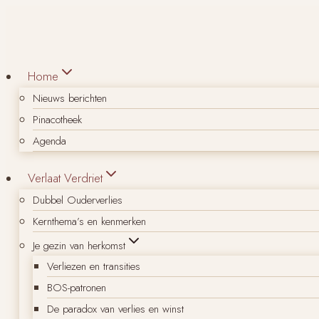
Doorgaan
naar
inhoud
Home
Nieuws berichten
Pinacotheek
Agenda
Verlaat Verdriet
Dubbel Ouderverlies
Kernthema’s en kenmerken
Je gezin van herkomst
Verliezen en transities
BOS-patronen
De paradox van verlies en winst