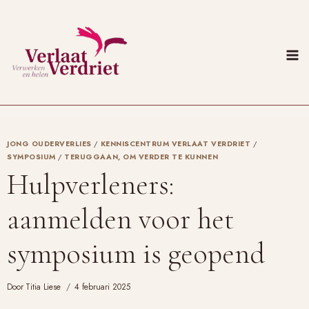
Doorgaan
naar
inhoud
JONG OUDERVERLIES
/
KENNISCENTRUM VERLAAT VERDRIET
/
SYMPOSIUM
/
TERUGGAAN, OM VERDER TE KUNNEN
Hulpverleners:
aanmelden voor het
symposium is geopend
Door
Titia Liese
4 februari 2025