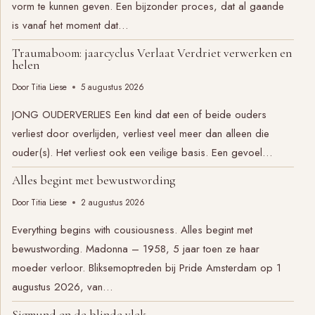
vorm te kunnen geven. Een bijzonder proces, dat al gaande
is vanaf het moment dat…
Traumaboom: jaarcyclus Verlaat Verdriet verwerken en
helen
Door
Titia Liese
5 augustus 2026
JONG OUDERVERLIES Een kind dat een of beide ouders
verliest door overlijden, verliest veel meer dan alleen die
ouder(s). Het verliest ook een veilige basis. Een gevoel…
Alles begint met bewustwording
Door
Titia Liese
2 augustus 2026
Everything begins with cousiousness. Alles begint met
bewustwording. Madonna – 1958, 5 jaar toen ze haar
moeder verloor. Bliksemoptreden bij Pride Amsterdam op 1
augustus 2026, van…
Sigmund en de blinde vlek