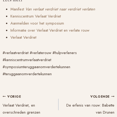
Manifest
Van verlaat verdriet naar verdriet verlaten
Kenniscentrum Verlaat Verdriet
Aanmelden voor het symposium
Informatie over Verlaat Verdriet en verlate rouw
Verlaat Verdriet
#verlaatverdriet #verlaterouw #hulpverleners
#kenniscentrumverlaatverdriet
#symposiumteruggaanomverdertekunnen
#teruggaanomverdertekunnen
Bericht
VORIGE
VOLGENDE
navigatie
Verlaat Verdriet, en
De erfenis van rouw: Babette
overschreden grenzen
van Drunen