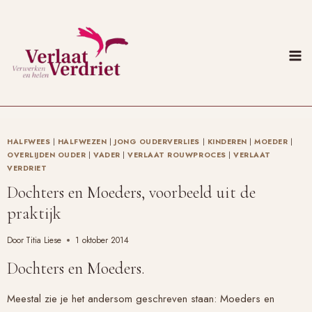
Doorgaan
naar
inhoud
HALFWEES
|
HALFWEZEN
|
JONG OUDERVERLIES
|
KINDEREN
|
MOEDER
|
OVERLIJDEN OUDER
|
VADER
|
VERLAAT ROUWPROCES
|
VERLAAT
VERDRIET
Dochters en Moeders, voorbeeld uit de
praktijk
Door
Titia Liese
1 oktober 2014
Dochters en Moeders.
Meestal zie je het andersom geschreven staan: Moeders en