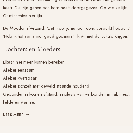
heeft. Die zijn genen aan haar heeft doorgegeven. Op wie ze lijkt.
Of misschien niet lijkt.
De Moeder afwijzend. ‘Dat moet je nu toch eens verwerkt hebben.’
‘Heb ik het soms niet goed gedaan?’ ‘Ik wil niet de schuld krijgen.’
Dochters en Moeders
Elkaar niet meer kunnen bereiken.
Allebei eenzaam.
Allebei kwetsbaar.
Allebei zichzelf met geweld staande houdend.
Gebonden in kou en afstand, in plaats van verbonden in nabijheid,
liefde en warmte.
DOCHTERS
LEES MEER
EN
MOEDERS,