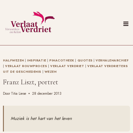
Doorgaan
naar
inhoud
HALFWEZEN
|
INSPIRATIE
|
PINACOTHEEK
|
QUOTES
|
VERHALENARCHIEF
|
VERLAAT ROUWPROCES
|
VERLAAT VERDRIET
|
VERLAAT VERDRIETERS
UIT DE GESCHIEDENIS
|
WEZEN
Franz Liszt, portret
Door
Titia Liese
28 december 2013
Muziek is het hart van het leven