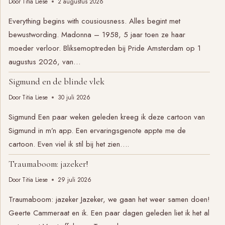
Door
Titia Liese
2 augustus 2026
Everything begins with cousiousness. Alles begint met
bewustwording. Madonna – 1958, 5 jaar toen ze haar
moeder verloor. Bliksemoptreden bij Pride Amsterdam op 1
augustus 2026, van…
Sigmund en de blinde vlek
Door
Titia Liese
30 juli 2026
Sigmund Een paar weken geleden kreeg ik deze cartoon van
Sigmund in m’n app. Een ervaringsgenote appte me de
cartoon. Even viel ik stil bij het zien….
Traumaboom: jazeker!
Door
Titia Liese
29 juli 2026
Traumaboom: jazeker Jazeker, we gaan het weer samen doen!
Geerte Cammeraat en ik. Een paar dagen geleden liet ik het al