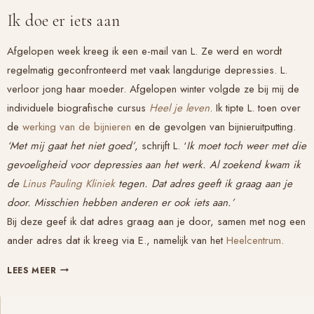
Ik doe er iets aan
Afgelopen week kreeg ik een e-mail van L. Ze werd en wordt
regelmatig geconfronteerd met vaak langdurige depressies. L.
verloor jong haar moeder. Afgelopen winter volgde ze bij mij de
individuele biografische cursus
Heel je leven
. Ik tipte L. toen over
de
werking van de bijnieren
en de gevolgen van bijnieruitputting.
‘Met mij gaat het niet goed’
, schrijft L. ‘
Ik moet toch weer met die
gevoeligheid voor depressies aan het werk. Al zoekend kwam ik
de
Linus Pauling Kliniek
tegen. Dat adres geeft ik graag aan je
door. Misschien hebben anderen er ook iets aan.’
Bij deze geef ik dat adres graag aan je door, samen met nog een
ander adres dat ik kreeg via E., namelijk van het
Heelcentrum
.
‘ZO’N
LEES MEER
STOFJE’,
EEN
PRAKTIJKVOORBEELD