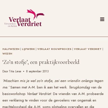
Doorgaan
naar
inhoud
HALFWEZEN
|
LIJFWERK
|
VERLAAT ROUWPROCES
|
VERLAAT VERDRIET
|
WEZEN
‘Zo’n stofje’, een praktijkvoorbeeld
Door
Titia Liese
8 september 2013
‘Misschien mis je wel zo’n stofje, zei een vriendin onlangs tegen
me.’
Samen met A-M. ben ik aan het werk.
Terugkomdag
van de
basisworkshop
Verlaat Verdriet
. De vriendin van A-M. probeerde
een verklaring te vinden voor de gevoelens van ongemak en
machteloosheid die A-M. soms plotseling overvallen en die