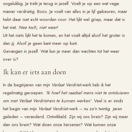
ongelukkig. Je trekt je terug in jezelf. Voelt je op een wat vage
manier verdrietig. Boos. Je voelt van alles in je lijf gebeuren, maar
hebt daar niet echt woorden voor. Het lijkt wel griep, maar dat is
het niet.
Nee toch, niet weer
!
Uit het niets lijkt het te komen, en het voelt altijd alsof het groter is
dan jij. Alsof je geen kant meer op kunt.
Gevangen in jezelf. Wat kun je meer dan wachten tot het weer
over is?
Ik kan er iets aan doen
In de beginjaren van mijn
Verlaat Verdriet
-werk heb ik het
regelmatig geroepen:
‘Ik hoef het raadsel mens niet te ontsluieren
om met
Verlaat Verdriet
-ers te kunnen werken’
. Veel is er sinds
het begin van mijn
Verlaat Verdriet
-werk – nu zo’n twintig jaren
geleden – veranderd. Ontwikkeld. Zijn wij ons brein? Zijn wij meer
dan ons brein? Wat doen onze hersenen? Wat kunnen onze