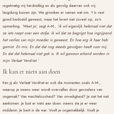
regelmatig vrij hardnekkig en als gevolg daarvan ook vrij
langdurig kunnen zijn. We grinniken er samen wat om. ’t Is vast
goed bedoeld geweest, maar het levert niet zoveel op, zo’n
opmerking.
‘Weet je’,
zegt A-M.,
‘ik wil eigenlijk helemaal niet dat
ze iets roept over een stofje. Ik wil dat ze begrijpt hoe ingrijpend
het verlies van mijn moeder is geweest. En hoe erg ik haar heb
gemist. En mis. En dat dat nog steeds gevolgen heeft voor mij.
En dat dat helemaal niet gek is. Ik wil gewoon erkend worden in
mijn
Verlaat Verdriet
.’
Ik kan er niets aan doen
Ken jij als
Verlaat Verdriet
-er ook die momenten zoals A-M.,
waarop je ineens weer wordt overvallen door gevoelens van
ongemak? Van machteloosheid? Van onveiligheid? Je ziet het niet
aankomen. Je kunt er niets aan doen: ineens sta je er weer
middenin. Je bent in de war. Voelt je ongemakkelijk. Voelt je