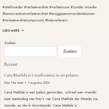
#stiefmoeder #verlaatverdriet #verlaterouw #zonder moeder
#kenniscentrumverlaatverdriet #teruggaanomverdertekunnen
#verlaatverdrietsymposium #hulpverleners
OVER
LEES MEER
STIEFLOEDERS
EN
Zoeken
STIEFMOEDERS:
Zoeken
TIPS
VOOR
HULPVERLENERS
Recent:
Casa Matilda si è trasformata in un palazzo
Door
Titia Liese
7 augustus 2026
Casa Matilda is een paleis geworden, schreef een vriendin
naar aanleiding van foto’s van Casa Matilida die Maartje me
stuurde, en die ik doorstuurde. Casa Matilda si…