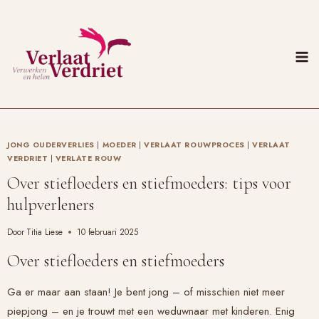
Doorgaan
naar
inhoud
JONG OUDERVERLIES
|
MOEDER
|
VERLAAT ROUWPROCES
|
VERLAAT
VERDRIET
|
VERLATE ROUW
Over stiefloeders en stiefmoeders: tips voor
hulpverleners
Door
Titia Liese
10 februari 2025
Over stiefloeders en stiefmoeders
Ga er maar aan staan! Je bent jong – of misschien niet meer
piepjong – en je trouwt met een weduwnaar met kinderen. Enig