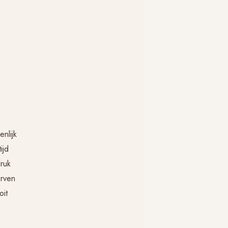
nlijk
ijd
druk
urven
oit