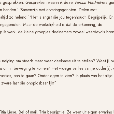
dere gesprekken. Gesprekken waarin ik deze
Verlaat Verdriet
-ers ge
aren handen.’ ‘Samenzijn met ervaringsgenoten. Delen met
ltijd zo helend.’ ‘Het is angst die jou tegenhoudt. Begrijpelijk. En
ringsgenoten. Maar de werkelijkheid is dat de erkenning, de
p ik werk, de kleine groepjes deelnemers zoveel waardevols bren
neiging om steeds maar weer deelname uit te stellen? Weet jij o
ou om in beweging te komen? Het vroege verlies van je ouder(s),
erlies, aan te gaan? Onder ogen te zien? In plaats van het altijd
zware last die onoplosbaar lijkt?
ia Liese. Bel of mail. Titia begrijpt je. Ze weet uit eigen ervaring