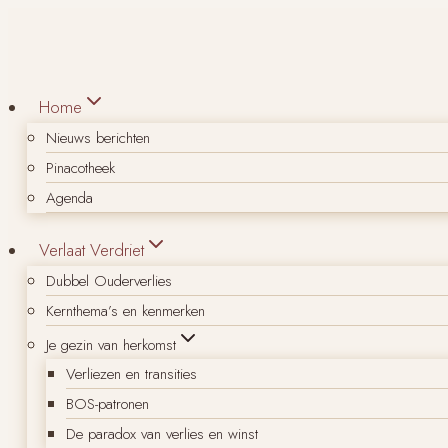
Doorgaan
naar
inhoud
Home
Nieuws berichten
Pinacotheek
Agenda
Verlaat Verdriet
Dubbel Ouderverlies
Kernthema’s en kenmerken
Je gezin van herkomst
Verliezen en transities
BOS-patronen
De paradox van verlies en winst