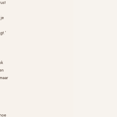
rust
 je
gt.’
ok
 en
 maar
 hoe