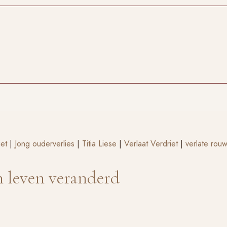
iet
|
Jong ouderverlies
|
Titia Liese
|
Verlaat Verdriet
|
verlate rou
n leven veranderd
4