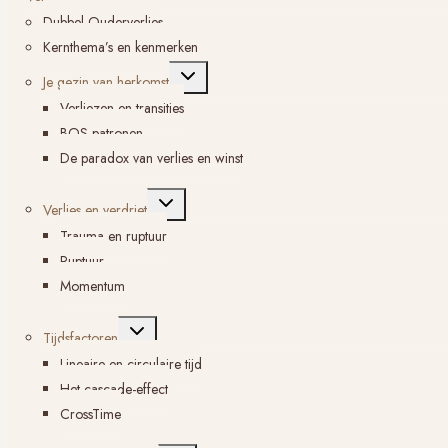
Dubbel Ouderverlies
Kernthema’s en kenmerken
Toggle
Je gezin van herkomst
submenu
Verliezen en transities
BOS-patronen
De paradox van verlies en winst
Toggle
Verlies en verdriet
submenu
Trauma en ruptuur
Ruptuur
Momentum
Toggle
Tijdsfactoren
submenu
Lineaire en circulaire tijd
Het cascade-effect
CrossTime