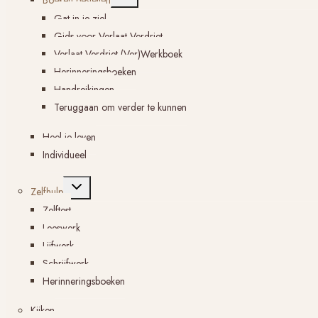
Boeken bestellen
submenu
Gat in je ziel
Gids voor Verlaat Verdriet
Verlaat Verdriet (Ver)Werkboek
Herinneringsboeken
Handreikingen
Teruggaan om verder te kunnen
Heel je leven
Individueel
Toggle
Zelfhulp
submenu
Zelftest
Leeswerk
Lijfwerk
Schrijfwerk
Herinneringsboeken
Kijken