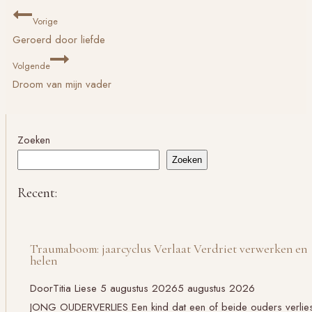
Bericht
Vorige
navigatie
Geroerd door liefde
Volgende
Droom van mijn vader
Zoeken
Zoeken
Recent:
Traumaboom: jaarcyclus Verlaat Verdriet verwerken en
helen
Door
Titia Liese
5 augustus 2026
5 augustus 2026
JONG OUDERVERLIES Een kind dat een of beide ouders verlies