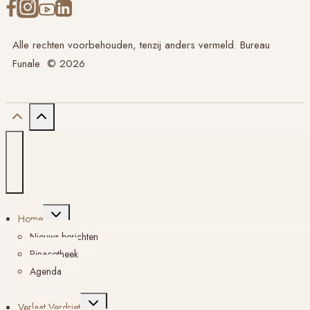
Alle rechten voorbehouden, tenzij anders vermeld. Bureau
Funale © 2026
Toggle
Home
submenu
Nieuws berichten
Pinacotheek
Agenda
Toggle
Verlaat Verdriet
submenu