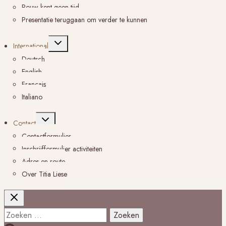
Rouw kent geen tijd
Presentatie teruggaan om verder te kunnen
Toggle
International
submenu
Deutsch
English
Français
Italiano
Toggle
Contact
submenu
Contactformulier
Inschrijfformulier activiteiten
Adres en route
Over Titia Liese
Zoeken