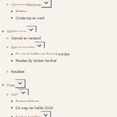
Toggle
Omgevingsfactoren
submenu
Relaties
Onderwijs en werk
Toggle
Verlate rouw
submenu
Gevoel en verstand
Toggle
Bewust worden
submenu
De zeven haltes van bewust worden
Rituelen bij Verlaat Verdriet
Resultaat
Toggle
Doen
submenu
Toggle
Hulp
submenu
Basisworkshops
De weg van liefde 2026
Toggle