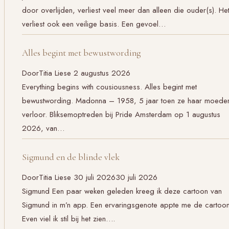
door overlijden, verliest veel meer dan alleen die ouder(s). He
verliest ook een veilige basis. Een gevoel…
Alles begint met bewustwording
Door
Titia Liese
2 augustus 2026
Everything begins with cousiousness. Alles begint met
bewustwording. Madonna – 1958, 5 jaar toen ze haar moede
verloor. Bliksemoptreden bij Pride Amsterdam op 1 augustus
2026, van…
Sigmund en de blinde vlek
Door
Titia Liese
30 juli 2026
30 juli 2026
Sigmund Een paar weken geleden kreeg ik deze cartoon van
Sigmund in m’n app. Een ervaringsgenote appte me de cartoon
Even viel ik stil bij het zien….