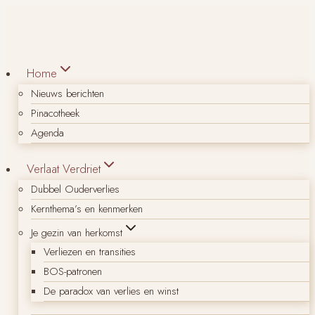
Doorgaan
naar
inhoud
Home
Nieuws berichten
Pinacotheek
Agenda
Verlaat Verdriet
Dubbel Ouderverlies
Kernthema’s en kenmerken
Je gezin van herkomst
Verliezen en transities
BOS-patronen
De paradox van verlies en winst