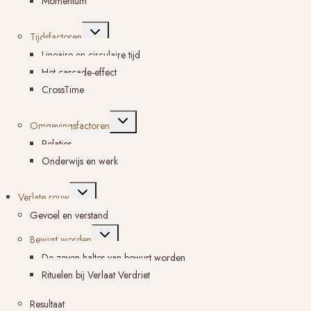
Momentum
Toggle
Tijdsfactoren
submenu
Lineaire en circulaire tijd
Het cascade-effect
CrossTime
Toggle
Omgevingsfactoren
submenu
Relaties
Onderwijs en werk
Toggle
Verlate rouw
submenu
Gevoel en verstand
Toggle
Bewust worden
submenu
De zeven haltes van bewust worden
Rituelen bij Verlaat Verdriet
Resultaat