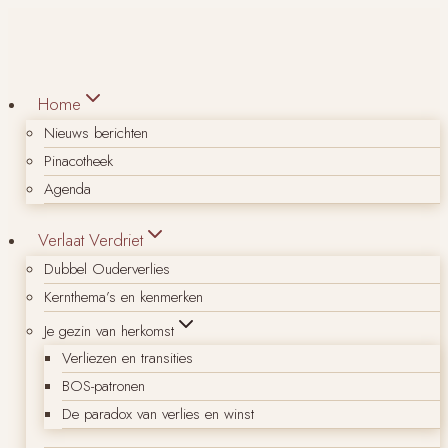
Doorgaan
naar
inhoud
Home
Nieuws berichten
Pinacotheek
Agenda
Verlaat Verdriet
Dubbel Ouderverlies
Kernthema’s en kenmerken
Je gezin van herkomst
Verliezen en transities
BOS-patronen
De paradox van verlies en winst