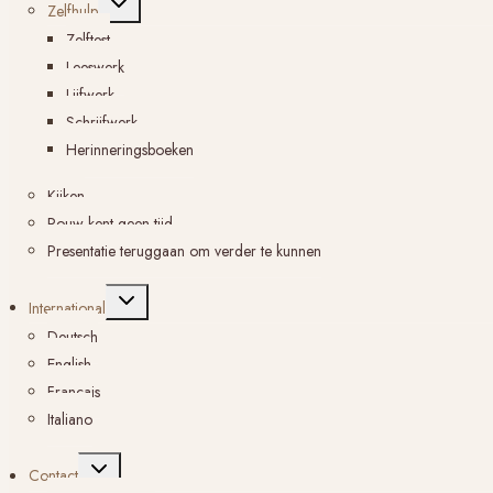
Zelfhulp
submenu
Zelftest
Leeswerk
Lijfwerk
Schrijfwerk
Herinneringsboeken
Kijken
Rouw kent geen tijd
Presentatie teruggaan om verder te kunnen
Toggle
International
submenu
Deutsch
English
Français
Italiano
Toggle
Contact
submenu