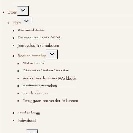
Toggle
Doen
submenu
Toggle
Hulp
submenu
Basisworkshops
De weg van liefde 2026
Jaarcyclus Traumaboom
Toggle
Boeken bestellen
submenu
Gat in je ziel
Gids voor Verlaat Verdriet
Verlaat Verdriet (Ver)Werkboek
Herinneringsboeken
Handreikingen
Teruggaan om verder te kunnen
Heel je leven
Individueel
Toggle