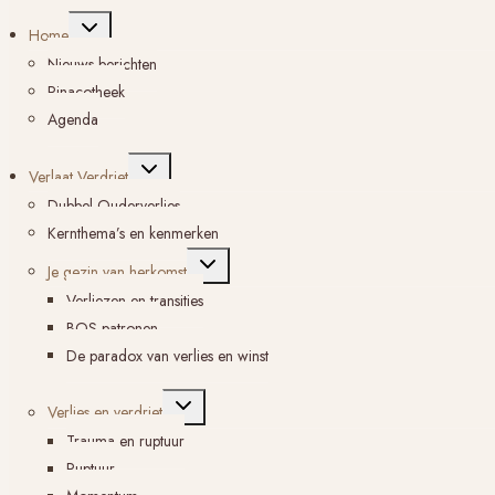
Toggle
Home
submenu
Nieuws berichten
Pinacotheek
Agenda
Toggle
Verlaat Verdriet
submenu
Dubbel Ouderverlies
Kernthema’s en kenmerken
Toggle
Je gezin van herkomst
submenu
Verliezen en transities
BOS-patronen
De paradox van verlies en winst
Toggle
Verlies en verdriet
submenu
Trauma en ruptuur
Ruptuur