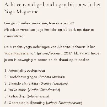
Acht eenvoudige houdingen bij rouw in het
Yoga Magazine
Een groot verlies verwerken, hoe doe je dat?
Misschien verschans je je het liefst op de bank om daar te
overwinteren.
De 8 zachte yoga-oefeningen van Albertine Richaerts in het
Yoga Magazine
no.1 (januari/februari) 2017, blz 74 e.v. helpen
je om in beweging te komen en de draad op te pakken.
Ademhalingsoefeningen
Hoofdbewegingen (
Brahma Mudra’s
)
Staande uitstrekking (
Urdhva Hastasana
)
Halve maan (
Ardha Chandrasana
)
Kathouding ((
Marjariasana
)
Gedraaide buikhouding (
Jathara Parivartanasana
)