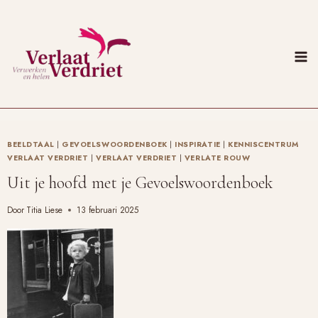
Doorgaan
naar
inhoud
BEELDTAAL
|
GEVOELSWOORDENBOEK
|
INSPIRATIE
|
KENNISCENTRUM
VERLAAT VERDRIET
|
VERLAAT VERDRIET
|
VERLATE ROUW
Uit je hoofd met je Gevoelswoordenboek
Door
Titia Liese
13 februari 2025