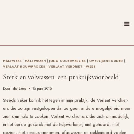
Doorgaan
naar
inhoud
HALFWEES
|
HALFWEZEN
|
JONG OUDERVERLIES
|
OVERLIJDEN OUDER
|
VERLAAT ROUWPROCES
|
VERLAAT VERDRIET
|
WEES
Sterk en volwassen: een praktijkvoorbeeld
Door
Titia Liese
15 juni 2015
Steeds vaker kom ik het tegen in mijn praktijk, de
Verlaat Verdriet
-
ers die zo zijn vastgelopen dat ze geen andere mogelijkheid meer
zien dan hulp te zoeken.
Verlaat Verdriet
-ers die zich onmiddellijk,
in het eerste gesprek met de hulpverlener, niet gehoord, niet
gezien, niet serieus genomen, afgewezen en gekleineerd voelen