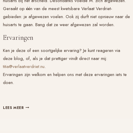
huisarts bij het afscheid. Desondanks voelde M. zich afgewezen.
Geraakt op één van de meest kwetsbare
Verlaat Verdriet
-
gebieden: je afgewezen voelen. Ook zij durft niet opnieuw naar de
huisarts te gaan. Bang dat ze weer afgewezen zal worden.
Ervaringen
Ken je deze of een soortgelijke ervaring? Je kunt reageren via
deze blog, of, als je dat prettiger vindt direct naar mij:
titia@verlaatverdriet.nu
.
Ervaringen zijn welkom en helpen ons met deze ervaringen iets te
doen.
STERK
LEES MEER
EN
VOLWASSEN:
EEN
PRAKTIJKVOORBEELD