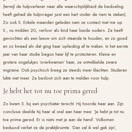
(terwijl de hulpverlener naar alle waarschijnlijkheid de bedoeling
heeft gehad de hulpvrager juist een hart onder de riem te steken).
Zo ook S. Enkele maanden geleden nam ze contact met me op.
S., nu midden 20, verloor als kind haar beide ouders. Ze heeft
gevochten als een leeuw om zich staande te houden, en zo goed
en zo kwaad als dat ging haar opleiding af te maken. In het eerste
jaar van haar studie begon haar lijf te protesteren. Kleine en
grotere ongelukjes ‘overkwamen’ haar, ze ontwikkelde zware
migraine. Ook psychisch kreeg ze steeds meer klachten. Studeren
lukte niet meer. Ze besloot zich aan te melden voor hulp.
Je hebt het tot nu toe prima gered
Zo kwam S. bij een psychiater terecht. Hij hoorde haar aan. Zijn
conclusie deelde hij haar al snel aan haar mee: ‘Je hebt je tot nu
toe prima gered. Er is niets met je aan de hand’. Volkomen
beduusd verliet ze de praktijkruimte. ‘Dan zal ik wel gek zijn’,