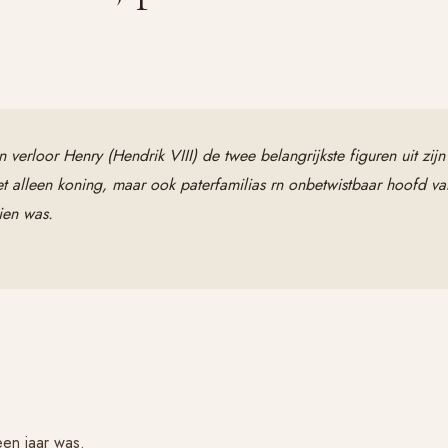
erloor Henry (Hendrik VIII) de twee belangrijkste figuren uit zijn 
t alleen koning, maar ook paterfamilias rn onbetwistbaar hoofd van
tien was.
een jaar was.