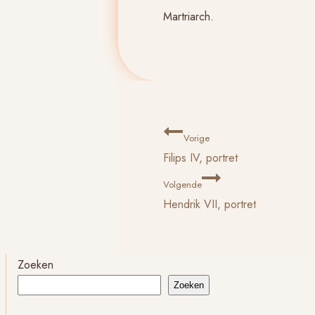
Martriarch.
Bericht
Vorige
Filips IV, portret
navigatie
Volgende
Hendrik VII, portret
Zoeken
Zoeken