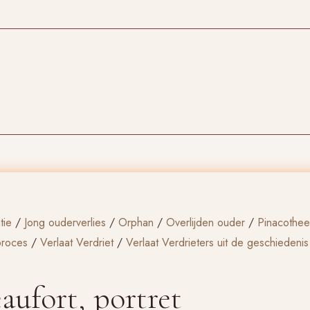
tie
/
Jong ouderverlies
/
Orphan
/
Overlijden ouder
/
Pinacothee
proces
/
Verlaat Verdriet
/
Verlaat Verdrieters uit de geschiedenis
aufort, portret