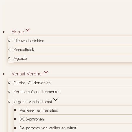
Doorgaan
naar
inhoud
Home
Nieuws berichten
Pinacotheek
Agenda
Verlaat Verdriet
Dubbel Ouderverlies
Kernthema’s en kenmerken
Je gezin van herkomst
Verliezen en transities
BOS-patronen
De paradox van verlies en winst