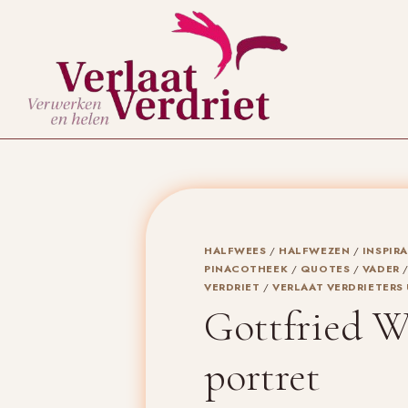
Doorgaan
naar
inhoud
HALFWEES
/
HALFWEZEN
/
INSPIRA
PINACOTHEEK
/
QUOTES
/
VADER
VERDRIET
/
VERLAAT VERDRIETERS 
Gottfried W
portret