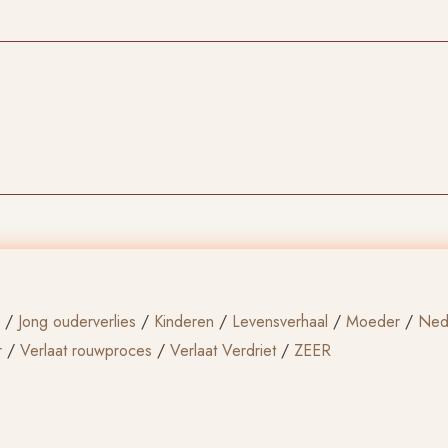
/
Jong ouderverlies
/
Kinderen
/
Levensverhaal
/
Moeder
/
Ned
r
/
Verlaat rouwproces
/
Verlaat Verdriet
/
ZEER