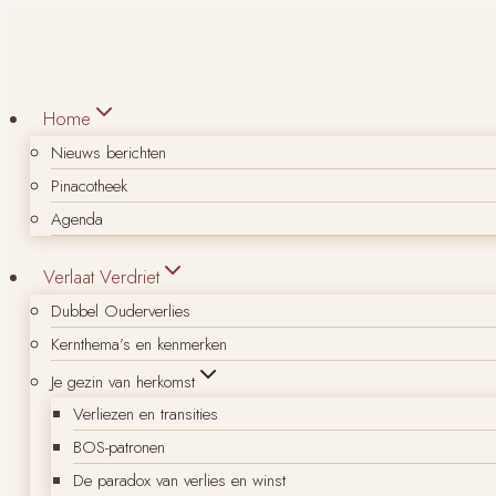
Doorgaan
naar
inhoud
Home
Nieuws berichten
Pinacotheek
Agenda
Verlaat Verdriet
Dubbel Ouderverlies
Kernthema’s en kenmerken
Je gezin van herkomst
Verliezen en transities
BOS-patronen
De paradox van verlies en winst