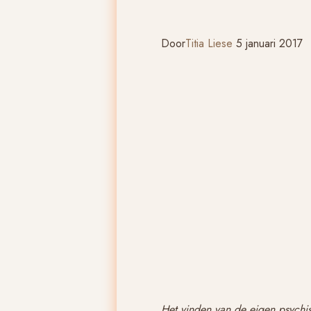
Door
Titia Liese
5 januari 2017
Het vinden van de eigen psychis