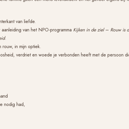
hterkant van liefde.
ar aanleiding van het NPO-programma
Kijken in de ziel
–
Rouw is 
eid
.
 rouw, in mijn optiek.
boosheid, verdriet en woede je verbonden heeft met de persoon di
mand
je nodig had,