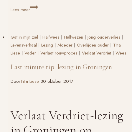
Gat
Lees meer
in
m’n
ziel,
Gat in mijn ziel
|
Halfwees
|
Halfwezen
|
Jong ouderverlies
|
lezing
Levensverhaal
|
Lezing
|
Moeder
|
Overlijden ouder
|
Titia
in
Liese
|
Vader
|
Verlaat rouwproces
|
Verlaat Verdriet
|
Wees
Veldhoven
Last minute tip: lezing in Groningen
Door
Titia Liese
30 oktober 2017
Verlaat Verdriet-lezing
in Groningen op