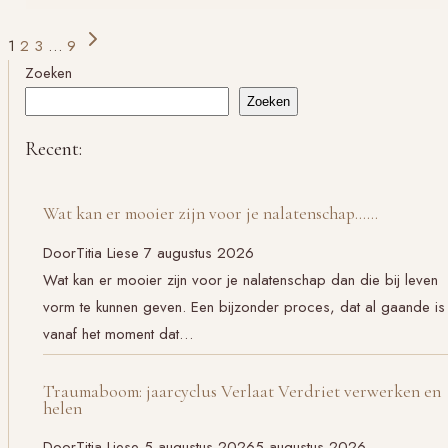
lezing
Paginanavigatie
Volgende
1
2
3
…
9
in
pagina
Zoeken
Groningen
Zoeken
Recent:
Wat kan er mooier zijn voor je nalatenschap……
Door
Titia Liese
7 augustus 2026
Wat kan er mooier zijn voor je nalatenschap dan die bij leven
vorm te kunnen geven. Een bijzonder proces, dat al gaande is
vanaf het moment dat…
Traumaboom: jaarcyclus Verlaat Verdriet verwerken en
helen
Door
Titia Liese
5 augustus 2026
5 augustus 2026