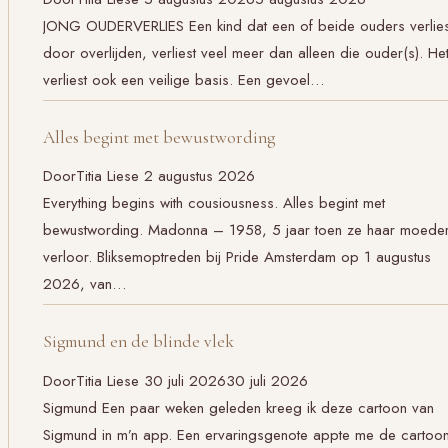
JONG OUDERVERLIES Een kind dat een of beide ouders verlies
door overlijden, verliest veel meer dan alleen die ouder(s). He
verliest ook een veilige basis. Een gevoel…
Alles begint met bewustwording
Door
Titia Liese
2 augustus 2026
Everything begins with cousiousness. Alles begint met
bewustwording. Madonna – 1958, 5 jaar toen ze haar moede
verloor. Bliksemoptreden bij Pride Amsterdam op 1 augustus
2026, van…
Sigmund en de blinde vlek
Door
Titia Liese
30 juli 2026
30 juli 2026
Sigmund Een paar weken geleden kreeg ik deze cartoon van
Sigmund in m’n app. Een ervaringsgenote appte me de cartoon