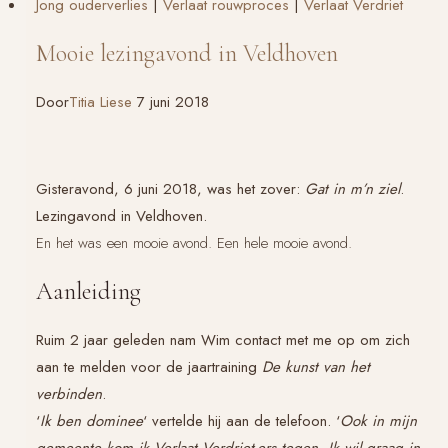
Jong ouderverlies
|
Verlaat rouwproces
|
Verlaat Verdriet
in
Zelhem
Mooie lezingavond in Veldhoven
Door
Titia Liese
7 juni 2018
Gisteravond, 6 juni 2018, was het zover:
Gat in m’n ziel
.
Lezingavond in Veldhoven.
En het was een mooie avond. Een hele mooie avond.
Aanleiding
Ruim 2 jaar geleden nam Wim contact met me op om zich
aan te melden voor de jaartraining
De kunst van het
verbinden
.
‘
Ik ben dominee
‘ vertelde hij aan de telefoon. ‘
Ook in mijn