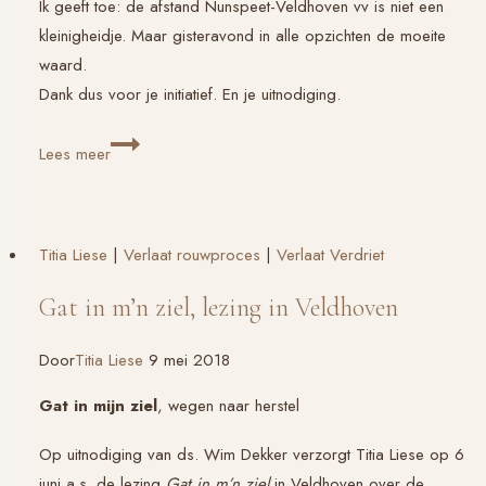
Ik geeft toe: de afstand Nunspeet-Veldhoven vv is niet een
kleinigheidje. Maar gisteravond in alle opzichten de moeite
waard.
Dank dus voor je initiatief. En je uitnodiging.
Mooie
Lees meer
lezingavond
in
Veldhoven
Titia Liese
|
Verlaat rouwproces
|
Verlaat Verdriet
Gat in m’n ziel, lezing in Veldhoven
Door
Titia Liese
9 mei 2018
Gat in mijn ziel
, wegen naar herstel
Op uitnodiging van ds. Wim Dekker verzorgt Titia Liese op 6
juni a.s. de lezing
Gat in m’n ziel
in Veldhoven over de