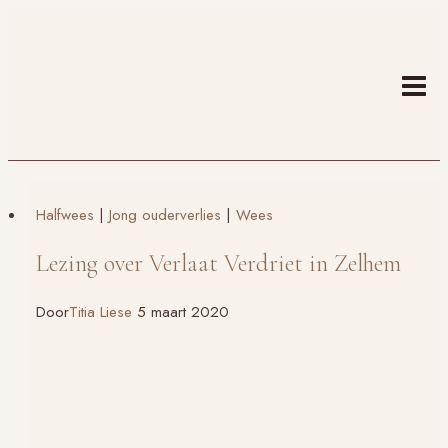
Doorgaan
naar
inhoud
Halfwees
|
Jong ouderverlies
|
Wees
Lezing over Verlaat Verdriet in Zelhem
Door
Titia Liese
5 maart 2020