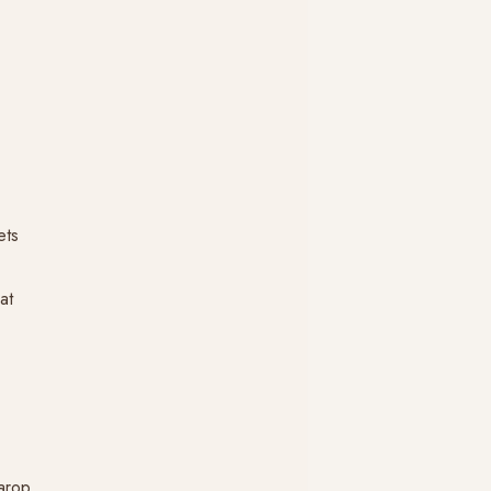
ets
at
arop