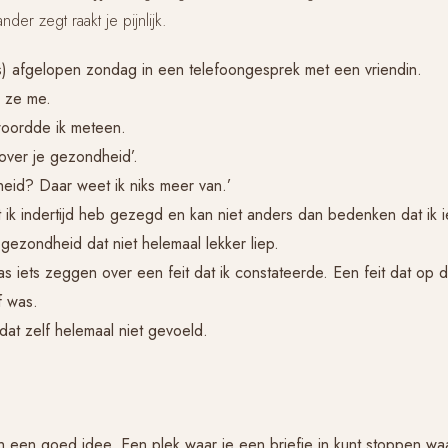
nder zegt raakt je pijnlijk.
) afgelopen zondag in een telefoongesprek met een vriendin.
g ze me.
woordde ik meteen.
over je gezondheid’.
eid? Daar weet ik niks meer van.’
t ik indertijd heb gezegd en kan niet anders dan bedenken dat ik i
 gezondheid dat niet helemaal lekker liep.
 iets zeggen over een feit dat ik constateerde. Een feit dat op d
f was.
dat zelf helemaal niet gevoeld.
h een goed idee. Een plek waar je een briefje in kunt stoppen wa