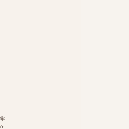
ijd
o’n