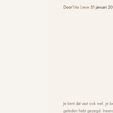
Door
Titia Liese
31 januari 2
Je kent dat vast ook wel: je b
geleden hebt gezegd. Ineens k