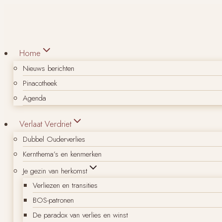
Doorgaan
naar
inhoud
Home
Nieuws berichten
Pinacotheek
Agenda
Verlaat Verdriet
Dubbel Ouderverlies
Kernthema’s en kenmerken
Je gezin van herkomst
Verliezen en transities
BOS-patronen
De paradox van verlies en winst