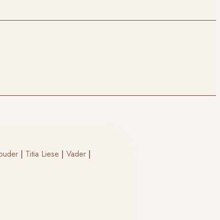
 ouder
|
Titia Liese
|
Vader
|