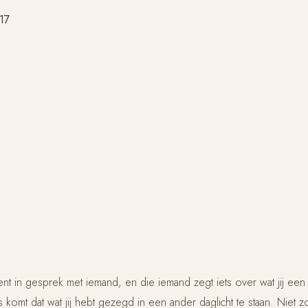
017
ent in gesprek met iemand, en die iemand zegt iets over wat jij een t
omt dat wat jij hebt gezegd in een ander daglicht te staan. Niet z