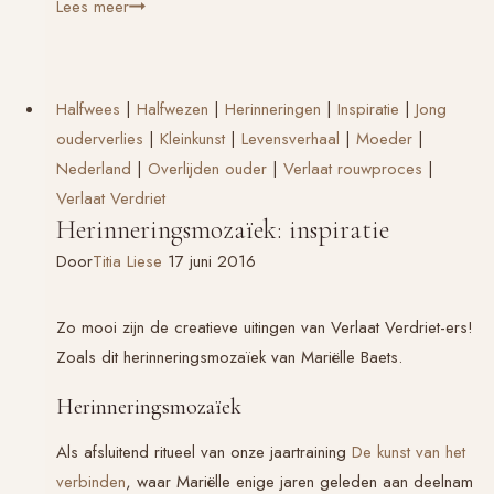
Mariëlle
Lees meer
Baets
bij
symposium
Halfwees
|
Halfwezen
|
Herinneringen
|
Inspiratie
|
Jong
ZEER
ouderverlies
|
Kleinkunst
|
Levensverhaal
|
Moeder
|
Nederland
|
Overlijden ouder
|
Verlaat rouwproces
|
Verlaat Verdriet
Herinneringsmozaïek: inspiratie
Door
Titia Liese
17 juni 2016
Zo mooi zijn de creatieve uitingen van
Verlaat Verdriet
-ers!
Zoals dit herinneringsmozaïek van Mariëlle Baets.
Herinneringsmozaïek
Als afsluitend ritueel van onze jaartraining
De kunst van het
verbinden
, waar Mariëlle enige jaren geleden aan deelnam