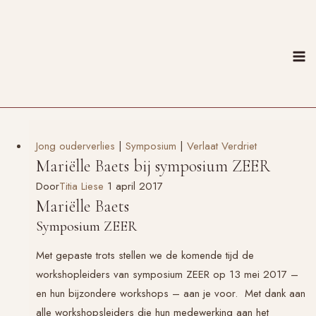
Doorgaan
naar
inhoud
Jong ouderverlies
|
Symposium
|
Verlaat Verdriet
Mariëlle Baets bij symposium ZEER
Door
Titia Liese
1 april 2017
Mariëlle Baets
Symposium ZEER
Met gepaste trots stellen we de komende tijd de
workshopleiders van symposium ZEER op 13 mei 2017 –
en hun bijzondere workshops – aan je voor. Met dank aan
alle workshopsleiders die hun medewerking aan het