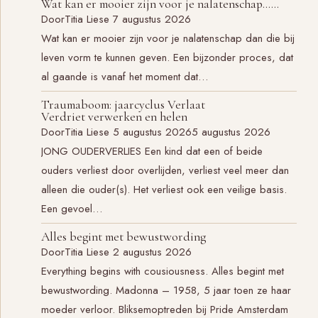
Wat kan er mooier zijn voor je nalatenschap……
Door
Titia Liese
7 augustus 2026
Wat kan er mooier zijn voor je nalatenschap dan die bij
leven vorm te kunnen geven. Een bijzonder proces, dat
al gaande is vanaf het moment dat…
Traumaboom: jaarcyclus Verlaat
Verdriet verwerken en helen
Door
Titia Liese
5 augustus 2026
5 augustus 2026
JONG OUDERVERLIES Een kind dat een of beide
ouders verliest door overlijden, verliest veel meer dan
alleen die ouder(s). Het verliest ook een veilige basis.
Een gevoel…
Alles begint met bewustwording
Door
Titia Liese
2 augustus 2026
Everything begins with cousiousness. Alles begint met
bewustwording. Madonna – 1958, 5 jaar toen ze haar
moeder verloor. Bliksemoptreden bij Pride Amsterdam