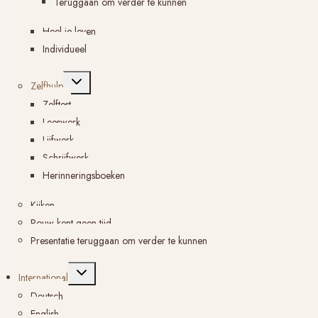
Teruggaan om verder te kunnen
Heel je leven
Individueel
Toggle
Zelfhulp
submenu
Zelftest
Leeswerk
Lijfwerk
Schrijfwerk
Herinneringsboeken
Kijken
Rouw kent geen tijd
Presentatie teruggaan om verder te kunnen
Toggle
International
submenu
Deutsch
English