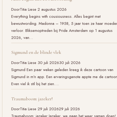
Door
Titia Liese
2 augustus 2026
Everything begins with cousiousness. Alles begint met
bewustwording. Madonna – 1958, 5 jaar toen ze haar moede
verloor. Bliksemoptreden bij Pride Amsterdam op 1 augustus
2026, van…
Sigmund en de blinde vlek
Door
Titia Liese
30 juli 2026
30 juli 2026
Sigmund Een paar weken geleden kreeg ik deze cartoon van
Sigmund in m’n app. Een ervaringsgenote appte me de cartoon
Even viel ik stil bij het zien….
Traumaboom: jazeker!
Door
Titia Liese
29 juli 2026
29 juli 2026
Traumaboom: jazeker Jazeker, we gaan het weer samen doen!