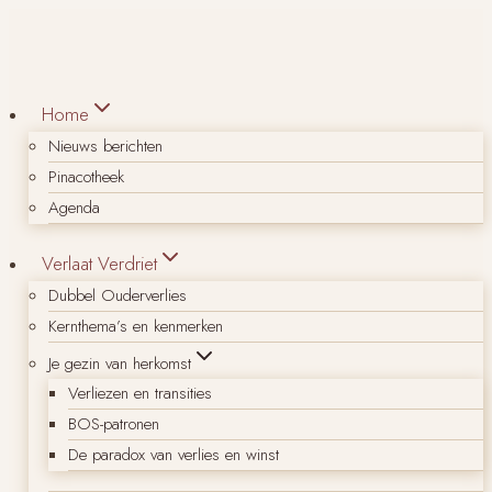
Doorgaan
naar
inhoud
Home
Nieuws berichten
Pinacotheek
Agenda
Verlaat Verdriet
Dubbel Ouderverlies
Kernthema’s en kenmerken
Je gezin van herkomst
Verliezen en transities
BOS-patronen
De paradox van verlies en winst