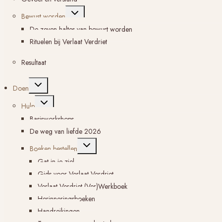
Toggle
Bewust worden
submenu
De zeven haltes van bewust worden
Rituelen bij Verlaat Verdriet
Resultaat
Toggle
Doen
submenu
Toggle
Hulp
submenu
Basisworkshops
De weg van liefde 2026
Toggle
Boeken bestellen
submenu
Gat in je ziel
Gids voor Verlaat Verdriet
Verlaat Verdriet (Ver)Werkboek
Herinneringsboeken
Handreikingen