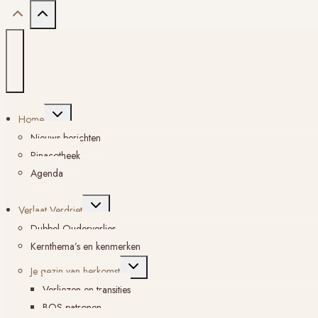
Toggle
Home
submenu
Nieuws berichten
Pinacotheek
Agenda
Toggle
Verlaat Verdriet
submenu
Dubbel Ouderverlies
Kernthema’s en kenmerken
Toggle
Je gezin van herkomst
submenu
Verliezen en transities
BOS-patronen