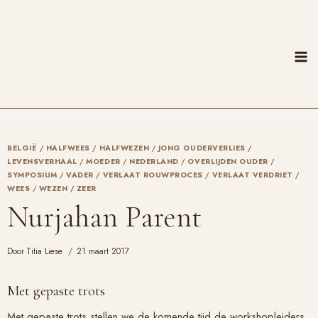
Doorgaan
naar
inhoud
BELGIË
/
HALFWEES
/
HALFWEZEN
/
JONG OUDERVERLIES
/
LEVENSVERHAAL
/
MOEDER
/
NEDERLAND
/
OVERLIJDEN OUDER
/
SYMPOSIUM
/
VADER
/
VERLAAT ROUWPROCES
/
VERLAAT VERDRIET
/
WEES
/
WEZEN
/
ZEER
Nurjahan Parent
Door
Titia Liese
21 maart 2017
Met gepaste trots
Met gepaste trots stellen we de komende tijd de workshopleiders